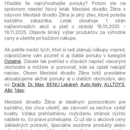
Hľadáte tie najvýhodnejšie ponuky? Potom ste na
správnom mieste! Nový leták Mestské divadlo Žilina s
názvom Mestské divadlo Žilina je plný zliav, ktoré potešia
každého zákazníka. Leták obsahuje 1 strán
najčerstvejších akcií a platí v období 18.10.2025 -
18.11.2025. Objavte široký výber produktov za výhodné
ceny a ušetrite pri každom nákupe.
Ak patríte medzi tých, ktorí si radi plánujú nákupy vopred,
odporúčame vám pozrieť si aj ďalšie ponuky v kategórii
Ostatné
. Získate tak prehľad o zľavách naprieč viacerými
obchodmi a môžete si porovnať, kde sa oplatí nakúpiť
najviac. Okrem Mestské divadlo Žilina totiž pravidelne
aktualizujeme akčné ponuky aj u ďalších obchodov, ako
sú:
Dráčik
,
Dr. Max
,
BENU Lekáreň
,
Auto Kelly
,
ALLTOYS
,
Albi
,
1day
.
Mestské divadlo Žilina je ideálnym pomocníkom pre
každého, kto chce ušetriť, ale zároveň sa nechce vzdať
kvality. Vďaka prehľadnému rozloženiu stránok rýchlo
nájdete to, čo práve potrebujete. Či už ide o akciové ceny
základných potravín, špeciálne sezónne produkty alebo