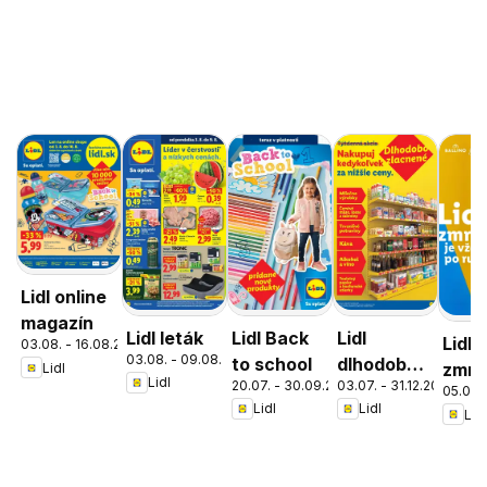
Lidl online
magazín
Lidl leták
Lidl Back
Lidl
Lidl
03.08. - 16.08.2026
03.08. - 09.08.2026
to school
dlhodobo
zmrz
Lidl
Lidl
20.07. - 30.09.2026
03.07. - 31.12.2026
zlacnené
05.05. 
Lidl
Lidl
Lidl