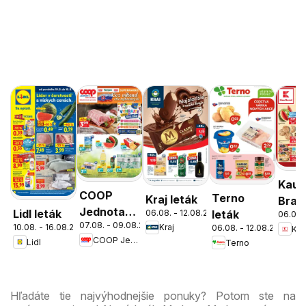
Kauf
COOP
Terno
Kraj leták
Brati
Jednota
Lidl leták
06.08. - 12.08.2026
leták
06.08.
Nov
07.08. - 09.08.2026
cez víkend
10.08. - 16.08.2026
Kraj
06.08. - 12.08.2026
Kau
Mest
COOP Jednota
Lidl
Terno
ešte
leták
výhodnejšie
Hľadáte tie najvýhodnejšie ponuky? Potom ste na