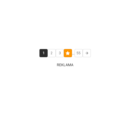
...
1
2
3
55
REKLAMA