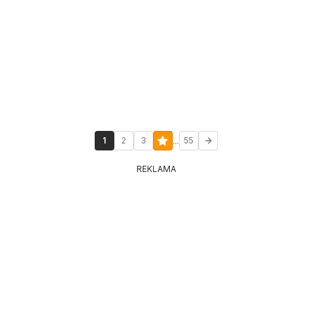
...
1
2
3
55
REKLAMA