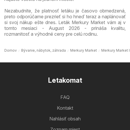
Nezabudnite, že platnosť letáku je časovo obmedzená,
preto odporúčame prezrieť si ho hneď teraz a naplánovať
si svoj nákup ešte dnes. Leták Merkury Market vám aj v
tomto mesiaci - August 2026 - prináša kvalitu,
rozmanitosť a výhodné ceny pre celú rodinu.
Domov
Bývanie, nábytok, záhrada
Merkury Market
Merkury Market 
Letakomat
FAQ
Kontakt
Nahlásiť obsah
Zoznam miest