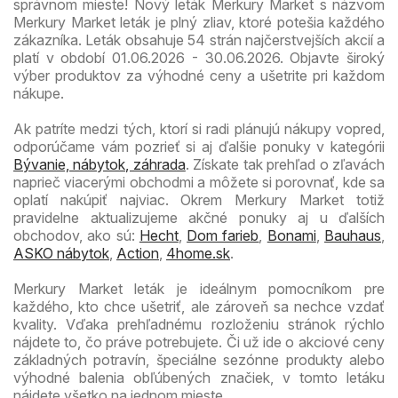
správnom mieste! Nový leták Merkury Market s názvom
Merkury Market leták je plný zliav, ktoré potešia každého
zákazníka. Leták obsahuje 54 strán najčerstvejších akcií a
platí v období 01.06.2026 - 30.06.2026. Objavte široký
výber produktov za výhodné ceny a ušetrite pri každom
nákupe.
Ak patríte medzi tých, ktorí si radi plánujú nákupy vopred,
odporúčame vám pozrieť si aj ďalšie ponuky v kategórii
Bývanie, nábytok, záhrada
. Získate tak prehľad o zľavách
naprieč viacerými obchodmi a môžete si porovnať, kde sa
oplatí nakúpiť najviac. Okrem Merkury Market totiž
pravidelne aktualizujeme akčné ponuky aj u ďalších
obchodov, ako sú:
Hecht
,
Dom farieb
,
Bonami
,
Bauhaus
,
ASKO nábytok
,
Action
,
4home.sk
.
Merkury Market leták je ideálnym pomocníkom pre
každého, kto chce ušetriť, ale zároveň sa nechce vzdať
kvality. Vďaka prehľadnému rozloženiu stránok rýchlo
nájdete to, čo práve potrebujete. Či už ide o akciové ceny
základných potravín, špeciálne sezónne produkty alebo
výhodné balenia obľúbených značiek, v tomto letáku
nájdete všetko na jednom mieste.