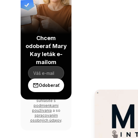
Chcem
odoberať Mary
Kay leták e-
mailom
Odoberať
Prihlásením
súhlasíte s
podmienkami
používania
a so
spracovaním
osobných údajov
.