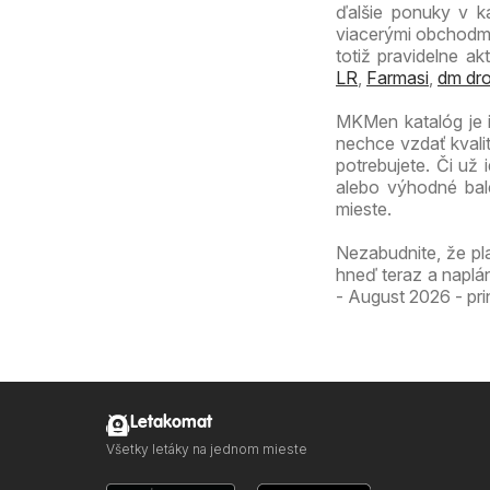
ďalšie ponuky v k
viacerými obchodmi
totiž pravidelne a
LR
,
Farmasi
,
dm dro
MKMen katalóg je 
nechce vzdať kvali
potrebujete. Či už
alebo výhodné bal
mieste.
Nezabudnite, že pl
hneď teraz a naplá
- August 2026 - pri
Letakomat
Všetky letáky na jednom mieste