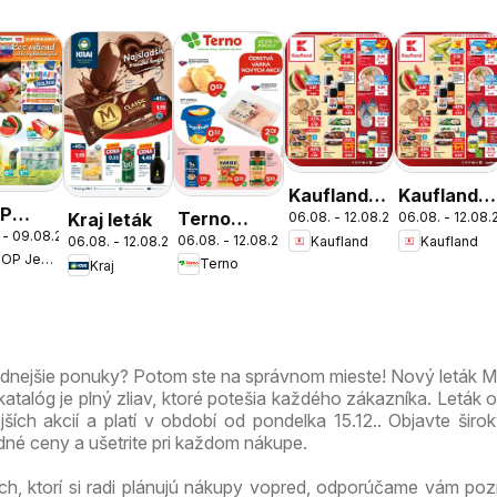
Kaufland
Kaufland
P
Terno
Kraj leták
06.08. - 12.08.2026
06.08. - 12.08
Bratislava-
Bratislava-
 - 09.08.2026
nota
06.08. - 12.08.2026
Kaufland
Kaufland
06.08. - 12.08.2026
leták
Nové
Petržalka
COOP Jednota
Terno
víkend
Kraj
Mesto
leták
leták
dnejšie
odnejšie ponuky? Potom ste na správnom mieste! Nový leták 
alóg je plný zliav, ktoré potešia každého zákazníka. Leták 
jších akcií a platí v období od pondelka 15.12.. Objavte širo
né ceny a ušetrite pri každom nákupe.
ch, ktorí si radi plánujú nákupy vopred, odporúčame vám pozri