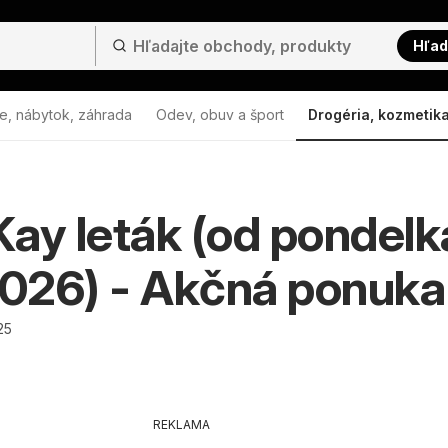
Hľad
e, nábytok, záhrada
Odev, obuv a šport
Drogéria, kozmetik
ay leták (od pondelk
2026) - Akčná ponuka
25
REKLAMA