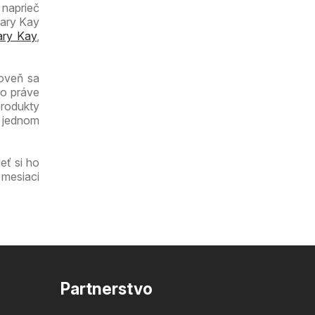
 naprieč
Mary Kay
ry Kay
,
roveň sa
čo práve
produkty
a jednom
eť si ho
 mesiaci
Partnerstvo