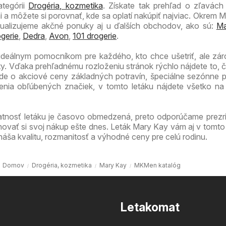
ategórii
Drogéria, kozmetika
. Získate tak prehľad o zľavách
 a môžete si porovnať, kde sa oplatí nakúpiť najviac. Okrem 
ktualizujeme akčné ponuky aj u ďalších obchodov, ako sú:
Ma
gerie
,
Dedra
,
Avon
,
101 drogerie
.
ideálnym pomocníkom pre každého, kto chce ušetriť, ale zá
ty. Vďaka prehľadnému rozloženiu stránok rýchlo nájdete to, 
 ide o akciové ceny základných potravín, špeciálne sezónne 
enia obľúbených značiek, v tomto letáku nájdete všetko n
atnosť letáku je časovo obmedzená, preto odporúčame prezri
novať si svoj nákup ešte dnes. Leták Mary Kay vám aj v tomto
náša kvalitu, rozmanitosť a výhodné ceny pre celú rodinu.
Domov
Drogéria, kozmetika
Mary Kay
MKMen katalóg
Letakomat