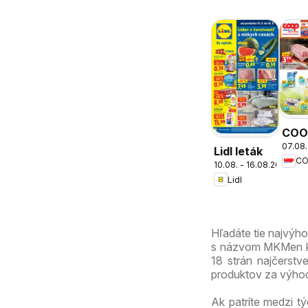
COO
07.08.
Jed
Lidl leták
cez 
10.08. - 16.08.2026
Lidl
ešte
výho
Hľadáte tie najvýh
s názvom MKMen kat
18 strán najčerstve
produktov za výhod
Ak patríte medzi tý