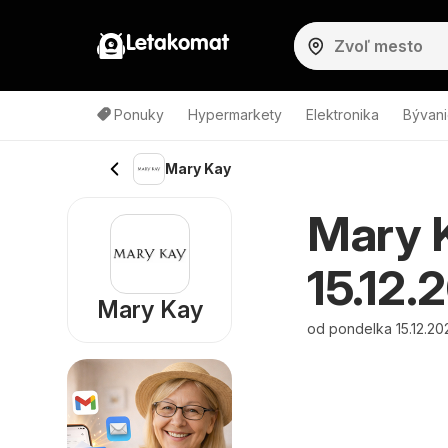
Letakomat
Ponuky
Hypermarkety
Elektronika
Bývani
Mary Kay
Mary K
15.12.
Mary Kay
od pondelka 15.12.20