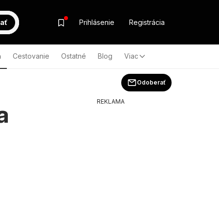
ať
Prihlásenie
Registrácia
a
Cestovanie
Ostatné
Blog
Viac
Odoberať
REKLAMA
a