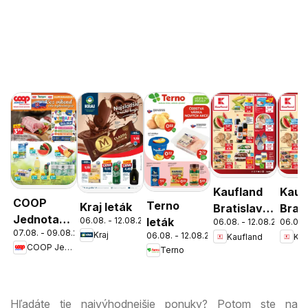
Kaufland
Kauf
COOP
Terno
Kraj leták
Bratislava-
Brati
Jednota
06.08. - 12.08.2026
leták
06.08. - 12.08.2026
06.08.
Patrónka
Nov
07.08. - 09.08.2026
cez víkend
Kraj
06.08. - 12.08.2026
Kaufland
Kau
leták
Mest
COOP Jednota
Terno
ešte
leták
výhodnejšie
Hľadáte tie najvýhodnejšie ponuky? Potom ste na