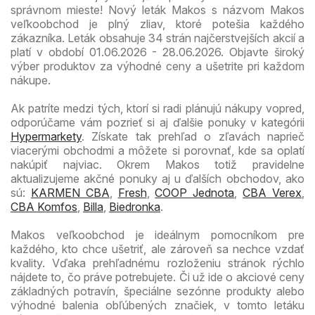
správnom mieste! Nový leták Makos s názvom Makos
veľkoobchod je plný zliav, ktoré potešia každého
zákazníka. Leták obsahuje 34 strán najčerstvejších akcií a
platí v období 01.06.2026 - 28.06.2026. Objavte široký
výber produktov za výhodné ceny a ušetrite pri každom
nákupe.
Ak patríte medzi tých, ktorí si radi plánujú nákupy vopred,
odporúčame vám pozrieť si aj ďalšie ponuky v kategórii
Hypermarkety
. Získate tak prehľad o zľavách naprieč
viacerými obchodmi a môžete si porovnať, kde sa oplatí
nakúpiť najviac. Okrem Makos totiž pravidelne
aktualizujeme akčné ponuky aj u ďalších obchodov, ako
sú:
KARMEN CBA
,
Fresh
,
COOP Jednota
,
CBA Verex
,
CBA Komfos
,
Billa
,
Biedronka
.
Makos veľkoobchod je ideálnym pomocníkom pre
každého, kto chce ušetriť, ale zároveň sa nechce vzdať
kvality. Vďaka prehľadnému rozloženiu stránok rýchlo
nájdete to, čo práve potrebujete. Či už ide o akciové ceny
základných potravín, špeciálne sezónne produkty alebo
výhodné balenia obľúbených značiek, v tomto letáku