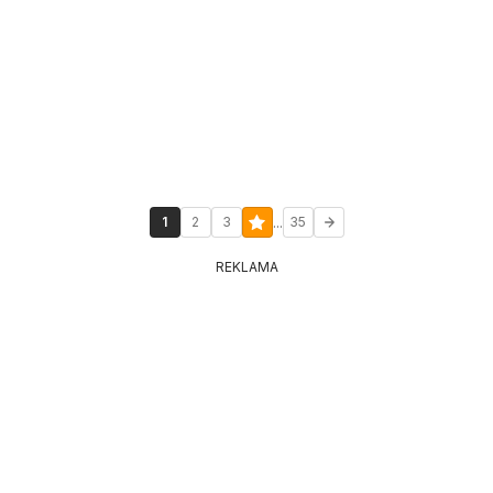
...
1
2
3
35
REKLAMA