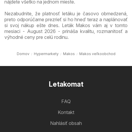
nájdete všetko na jednom mieste.
Nezabudnite, že platnosť letáku je časovo obmedzená,
preto odporúčame prezrieť si ho hneď teraz a naplánovať
si svoj nákup ešte dnes. Leták Makos vám aj v tomto
mesiaci - August 2026 - prináša kvalitu, rozmanitosť a
výhodné ceny pre celú rodinu.
Domov
Hypermarkety
Makos
Makos veľkoobchod
Letakomat
FAQ
Kontakt
Nahlásiť obsah