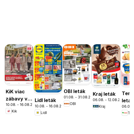
OBI leták
KiK viac
Tern
Kraj leták
01.08. - 31.08.2026
zábavy v
Lidl leták
06.08. - 12.08.2026
leták
OBI
10.08. - 16.08.2026
škole
10.08. - 16.08.2026
Kraj
06.08.
Kik
Lidl
Ter