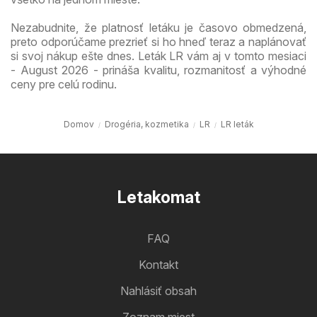
Nezabudnite, že platnosť letáku je časovo obmedzená,
preto odporúčame prezrieť si ho hneď teraz a naplánovať
si svoj nákup ešte dnes. Leták LR vám aj v tomto mesiaci
- August 2026 - prináša kvalitu, rozmanitosť a výhodné
ceny pre celú rodinu.
Domov
Drogéria, kozmetika
LR
LR leták
Letakomat
FAQ
Kontakt
Nahlásiť obsah