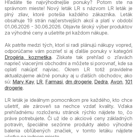
Hľadáte tie najvýhodnejšie ponuky? Potom ste na
správnom mieste! Nový leták LR s názvom LR leták je
plný zliav, ktoré potešia každého zákazníka. Leták
obsahuje 19 strán najčerstvejších akcií a platí v období
01.06.2026 - 30.06.2026. Objavte široký výber produktov
za výhodné ceny a ušetrite pri každom nákupe.
Ak patríte medzi tých, ktorí si radi plánujú nákupy vopred,
odporúčame vám pozrieť si aj ďalšie ponuky v kategórii
Drogéria, kozmetika
. Získate tak prehľad o zľavách
naprieč viacerými obchodmi a môžete si porovnať, kde sa
oplatí nakúpiť najviac. Okrem LR totiž pravidelne
aktualizujeme akčné ponuky aj u ďalších obchodov, ako
sú:
Mary Kay
,
LR
,
Farmasi
,
dm drogerie
,
Dedra
,
Avon
,
101
drogerie
.
LR leták je ideálnym pomocníkom pre každého, kto chce
ušetriť, ale zároveň sa nechce vzdať kvality. Vďaka
prehľadnému rozloženiu stránok rýchlo nájdete to, čo
práve potrebujete. Či už ide o akciové ceny základných
potravín, špeciálne sezónne produkty alebo výhodné
balenia obľúbených značiek, v tomto letáku nájdete
všetko na jednom mieste.