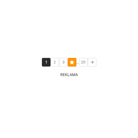
...
1
2
3
20
REKLAMA