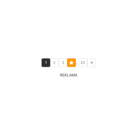
...
1
2
3
20
REKLAMA