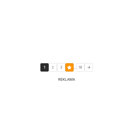
...
1
2
3
18
REKLAMA