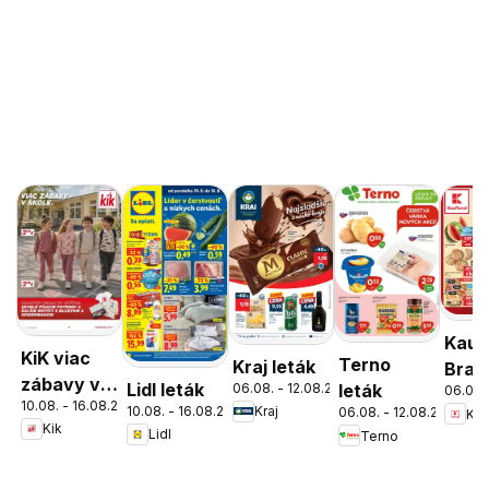
Kauf
KiK viac
Terno
Kraj leták
Brati
zábavy v
Lidl leták
06.08. - 12.08.2026
leták
06.08.
Nov
10.08. - 16.08.2026
škole
10.08. - 16.08.2026
Kraj
06.08. - 12.08.2026
Kau
Mest
Kik
Lidl
Terno
leták