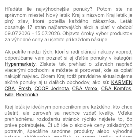
Hľadáte tie najvýhodnejšie ponuky? Potom ste na
správnom mieste! Nový leták Kraj s názvom Kraj leták je
plný zliav, ktoré potešia každého zákazníka. Leták
obsahuje 17 strán najčerstvejších akcií a platí v období
09.07.2026 - 15.07.2026. Objavte široký výber produktov
za výhodné ceny a ušetrite pri každom nákupe.
Ak patríte medzi tých, ktorí si radi plánujú nákupy vopred,
odporúčame vám pozrieť si aj ďalšie ponuky v kategórii
Hypermarkety
. Získate tak prehľad o zľavách naprieč
viacerými obchodmi a môžete si porovnať, kde sa oplatí
nakúpiť najviac. Okrem Kraj totiž pravidelne aktualizujeme
akčné ponuky aj u ďalších obchodov, ako sú:
KARMEN
CBA
,
Fresh
,
COOP Jednota
,
CBA Verex
,
CBA Komfos
,
Billa
,
Biedronka
.
Kraj leták je ideálnym pomocníkom pre každého, kto chce
ušetriť, ale zároveň sa nechce vzdať kvality. Vďaka
prehľadnému rozloženiu stránok rýchlo nájdete to, čo
práve potrebujete. Či už ide o akciové ceny základných
potravín, špeciálne sezónne produkty alebo výhodné