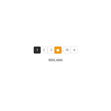
...
1
2
3
18
REKLAMA