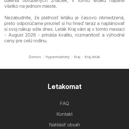
balenia obľúbených značiek, v tomto letáku nájdete
všetko na jednom mieste.
Nezabudnite, že platnosť letáku je časovo obmedzená,
preto odporúčame prezrieť si ho hneď teraz a naplánovať
si svoj nákup ešte dnes. Leták Kraj vám aj v tomto mesiaci
- August 2026 - prináša kvalitu, rozmanitosť a výhodné
ceny pre celú rodinu.
Domov
Hypermarkety
Kraj
Kraj leták
Letakomat
FAQ
Kontakt
Nahlásiť obsah