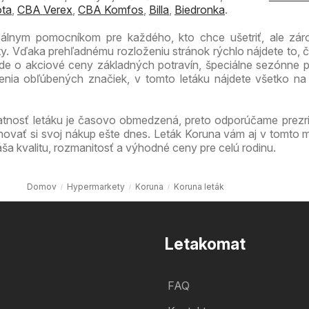
ta
,
CBA Verex
,
CBA Komfos
,
Billa
,
Biedronka
.
deálnym pomocníkom pre každého, kto chce ušetriť, ale zá
ty. Vďaka prehľadnému rozloženiu stránok rýchlo nájdete to, 
 ide o akciové ceny základných potravín, špeciálne sezónne 
enia obľúbených značiek, v tomto letáku nájdete všetko n
atnosť letáku je časovo obmedzená, preto odporúčame prezri
novať si svoj nákup ešte dnes. Leták Koruna vám aj v tomto m
ša kvalitu, rozmanitosť a výhodné ceny pre celú rodinu.
Domov
Hypermarkety
Koruna
Koruna leták
Letakomat
FAQ