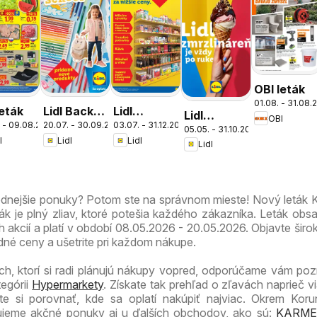
OBI leták
01.08. - 31.08.
leták
Lidl Back
Lidl
Lidl
OBI
 - 09.08.2026
20.07. - 30.09.2026
03.07. - 31.12.2026
to school
dlhodobo
05.05. - 31.10.2026
zmrzlináreň
l
Lidl
Lidl
zlacnené
Lidl
odnejšie ponuky? Potom ste na správnom mieste! Nový leták 
k je plný zliav, ktoré potešia každého zákazníka. Leták obs
ch akcií a platí v období 08.05.2026 - 20.05.2026. Objavte širo
né ceny a ušetrite pri každom nákupe.
ch, ktorí si radi plánujú nákupy vopred, odporúčame vám pozri
tegórii
Hypermarkety
. Získate tak prehľad o zľavách naprieč v
 si porovnať, kde sa oplatí nakúpiť najviac. Okrem Korun
zujeme akčné ponuky aj u ďalších obchodov, ako sú:
KARME