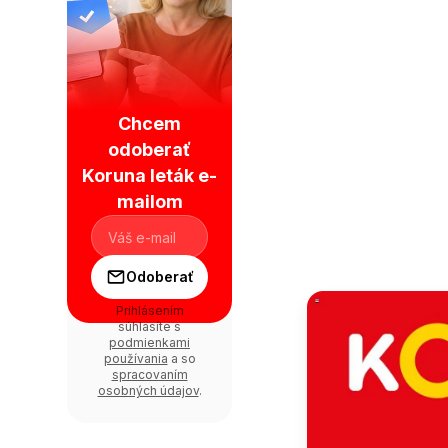
Chcem
odoberať
Koruna leták e-
mailom
Odoberať
Prihlásením
súhlasíte s
podmienkami
používania
a so
spracovaním
osobných údajov
.