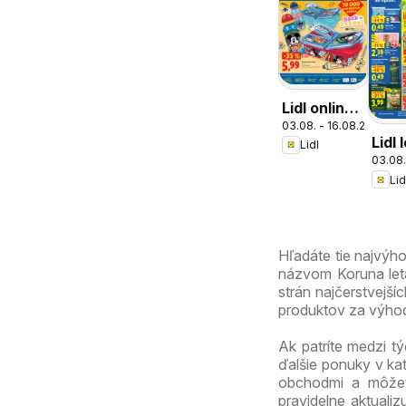
Lidl online
03.08. - 16.08.2026
magazín
Lidl 
Lidl
03.08.
Lid
Hľadáte tie najvýh
názvom Koruna letá
strán najčerstvejší
produktov za výhod
Ak patríte medzi tý
ďalšie ponuky v ka
obchodmi a môžete
pravidelne aktuali