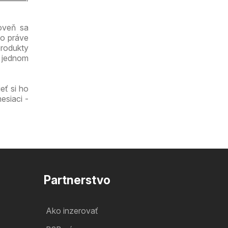
roveň sa
čo práve
produkty
a jednom
eť si ho
esiaci -
Partnerstvo
Ako inzerovať