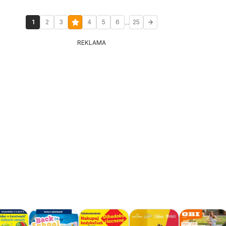
...
1
2
3
4
5
6
25
REKLAMA