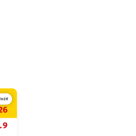
ložiť