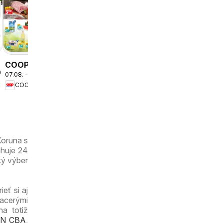
Kraj leták
06.08. - 12.08.2026
Kraj
COOP
2026
07.08. - 09.08.2026
Jednota
COOP Jednota
cez víkend
ešte
výhodnejšie
Koruna s
ahuje 24
ký výber
eť si aj
iacerými
a totiž
N CBA
,