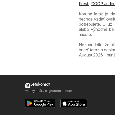
Fresh
,
COOP Jedno
Koruna leták je i
nechce vzdať kvali
potrebujete. Či už
alebo výhodné bal
mieste.
Nezabudnite, že pl
hneď teraz a naplá
August 2026 - priná
Letakomat
Všetky letáky na jednom mieste