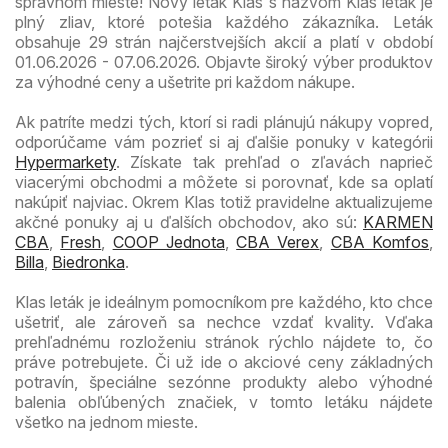
správnom mieste! Nový leták Klas s názvom Klas leták je
plný zliav, ktoré potešia každého zákazníka. Leták
obsahuje 29 strán najčerstvejších akcií a platí v období
01.06.2026 - 07.06.2026. Objavte široký výber produktov
za výhodné ceny a ušetrite pri každom nákupe.
Ak patríte medzi tých, ktorí si radi plánujú nákupy vopred,
odporúčame vám pozrieť si aj ďalšie ponuky v kategórii
Hypermarkety
. Získate tak prehľad o zľavách naprieč
viacerými obchodmi a môžete si porovnať, kde sa oplatí
nakúpiť najviac. Okrem Klas totiž pravidelne aktualizujeme
akčné ponuky aj u ďalších obchodov, ako sú:
KARMEN
CBA
,
Fresh
,
COOP Jednota
,
CBA Verex
,
CBA Komfos
,
Billa
,
Biedronka
.
Klas leták je ideálnym pomocníkom pre každého, kto chce
ušetriť, ale zároveň sa nechce vzdať kvality. Vďaka
prehľadnému rozloženiu stránok rýchlo nájdete to, čo
práve potrebujete. Či už ide o akciové ceny základných
potravín, špeciálne sezónne produkty alebo výhodné
balenia obľúbených značiek, v tomto letáku nájdete
všetko na jednom mieste.