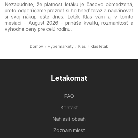
Nezabudnite, že platnosť letáku je časovo obmedzená,
preto odporúčame prezrieť si ho hneď teraz a naplánovať
si svoj nákup ešte dnes. Leták Klas vám aj v tomto
mesiaci - August 2026 - prináša kvalitu, rozmanitosť a
výhodné ceny pre celú rodinu.
Domov
Hypermarkety
Klas
Klas leták
Letakomat
FAQ
Kontakt
Nahlásiť obsah
Zoznam miest