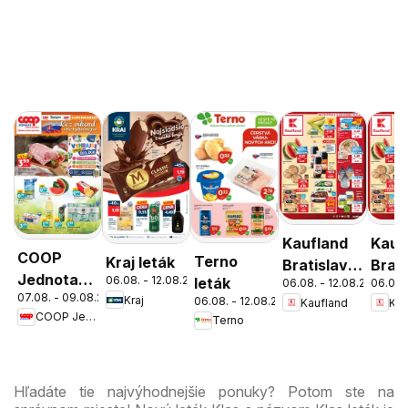
Kaufland
Kauf
COOP
Terno
Kraj leták
Bratislava-
Brati
Jednota
06.08. - 12.08.2026
leták
06.08. - 12.08.2026
06.08.
Patrónka
Nov
07.08. - 09.08.2026
cez víkend
Kraj
06.08. - 12.08.2026
Kaufland
Kau
leták
Mest
COOP Jednota
Terno
ešte
leták
výhodnejšie
Hľadáte tie najvýhodnejšie ponuky? Potom ste na