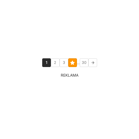
...
1
2
3
30
REKLAMA