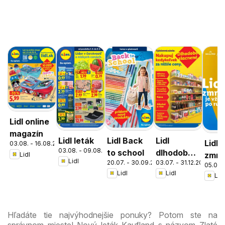
Lidl online
magazín
Lidl leták
Lidl Back
Lidl
Lidl
03.08. - 16.08.2026
03.08. - 09.08.2026
to school
dlhodobo
zmrz
Lidl
Lidl
20.07. - 30.09.2026
03.07. - 31.12.2026
zlacnené
05.05. 
Lidl
Lidl
Lidl
Hľadáte tie najvýhodnejšie ponuky? Potom ste na
správnom mieste! Nový leták Kaufland s názvom Zlaté