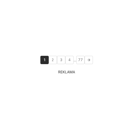
...
1
2
3
4
77
REKLAMA