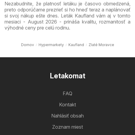
Nezabudnite, že platnosť letáku je časovo obmedzená,
preto odporúčame prezrieť si ho hneď teraz a naplánovať
si svoj nákup ešte dnes. Leták Kaufland vám aj v tomto
mesiaci - August 2026 - prináša kvalitu, rozmanitosť a
výhodné ceny pre celú rodinu.
Domov
Hypermarkety
Kaufland
Zlaté Moravce
Letakomat
FAQ
Kontakt
Nahlásiť obsah
Zoznam miest