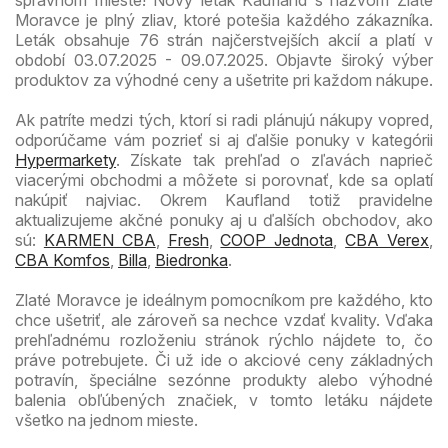
Moravce je plný zliav, ktoré potešia každého zákazníka.
Leták obsahuje 76 strán najčerstvejších akcií a platí v
období 03.07.2025 - 09.07.2025. Objavte široký výber
produktov za výhodné ceny a ušetrite pri každom nákupe.
Ak patríte medzi tých, ktorí si radi plánujú nákupy vopred,
odporúčame vám pozrieť si aj ďalšie ponuky v kategórii
Hypermarkety
. Získate tak prehľad o zľavách naprieč
viacerými obchodmi a môžete si porovnať, kde sa oplatí
nakúpiť najviac. Okrem Kaufland totiž pravidelne
aktualizujeme akčné ponuky aj u ďalších obchodov, ako
sú:
KARMEN CBA
,
Fresh
,
COOP Jednota
,
CBA Verex
,
CBA Komfos
,
Billa
,
Biedronka
.
Zlaté Moravce je ideálnym pomocníkom pre každého, kto
chce ušetriť, ale zároveň sa nechce vzdať kvality. Vďaka
prehľadnému rozloženiu stránok rýchlo nájdete to, čo
práve potrebujete. Či už ide o akciové ceny základných
potravín, špeciálne sezónne produkty alebo výhodné
balenia obľúbených značiek, v tomto letáku nájdete
všetko na jednom mieste.