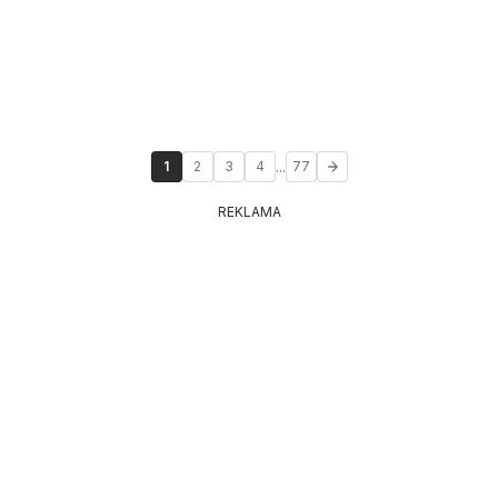
...
1
2
3
4
77
REKLAMA