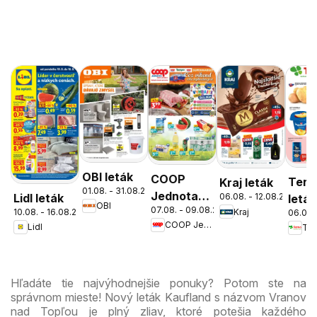
OBI leták
COOP
Tern
Kraj leták
01.08. - 31.08.2026
Jednota
Lidl leták
06.08. - 12.08.2026
leták
OBI
07.08. - 09.08.2026
cez víkend
10.08. - 16.08.2026
Kraj
06.08.
COOP Jednota
Lidl
Ter
ešte
výhodnejšie
Hľadáte tie najvýhodnejšie ponuky? Potom ste na
správnom mieste! Nový leták Kaufland s názvom Vranov
nad Topľou je plný zliav, ktoré potešia každého