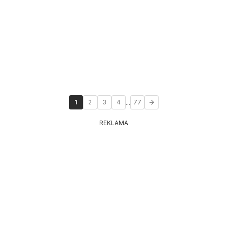
...
1
2
3
4
77
REKLAMA