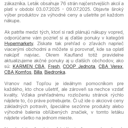
zákazníka. Leták obsahuje 76 strán najčerstvejších akcií a
platí v období 03.07.2025 - 09.07.2025. Objavte široký
výber produktov za výhodné ceny a ušetrite pri každom
nákupe.
Ak patríte medzi tých, ktorí si radi plánujú nákupy vopred,
odporúčame vám pozrieť si aj ďalšie ponuky v kategórii
Hypermarkety
. Získate tak prehľad o zľavách naprieč
viacerými obchodmi a môžete si porovnať, kde sa oplatí
nakúpiť najviac. Okrem Kaufland totiž pravidelne
aktualizujeme akčné ponuky aj u ďalších obchodov, ako
sú:
KARMEN CBA
,
Fresh
,
COOP Jednota
,
CBA Verex
,
CBA Komfos
,
Billa
,
Biedronka
.
Vranov nad Topľou je ideálnym pomocníkom pre
každého, kto chce ušetriť, ale zároveň sa nechce vzdať
kvality. Vďaka prehľadnému rozloženiu stránok rýchlo
nájdete to, čo práve potrebujete. Či už ide o akciové ceny
základných potravín, špeciálne sezónne produkty alebo
výhodné balenia obľúbených značiek, v tomto letáku
nájdete všetko na jednom mieste.