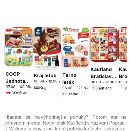
Kaufland
Kauf
COOP
Terno
Kraj leták
Bratislava-
Brati
Jednota
06.08. - 12.08.2026
leták
06.08. - 12.08.2026
06.08.
Patrónka
Nov
07.08. - 09.08.2026
cez víkend
Kraj
06.08. - 12.08.2026
Kaufland
Kau
leták
Mest
COOP Jednota
Terno
ešte
leták
výhodnejšie
Hľadáte tie najvýhodnejšie ponuky? Potom ste na
správnom mieste! Nový leták Kaufland s názvom Poprad-
J. Wolkera je plný zliav, ktoré potešia každého zákazníka.