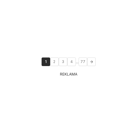
...
1
2
3
4
77
REKLAMA