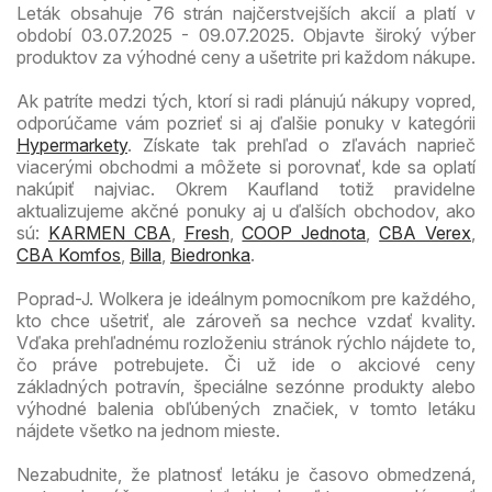
Leták obsahuje 76 strán najčerstvejších akcií a platí v
období 03.07.2025 - 09.07.2025. Objavte široký výber
produktov za výhodné ceny a ušetrite pri každom nákupe.
Ak patríte medzi tých, ktorí si radi plánujú nákupy vopred,
odporúčame vám pozrieť si aj ďalšie ponuky v kategórii
Hypermarkety
. Získate tak prehľad o zľavách naprieč
viacerými obchodmi a môžete si porovnať, kde sa oplatí
nakúpiť najviac. Okrem Kaufland totiž pravidelne
aktualizujeme akčné ponuky aj u ďalších obchodov, ako
sú:
KARMEN CBA
,
Fresh
,
COOP Jednota
,
CBA Verex
,
CBA Komfos
,
Billa
,
Biedronka
.
Poprad-J. Wolkera je ideálnym pomocníkom pre každého,
kto chce ušetriť, ale zároveň sa nechce vzdať kvality.
Vďaka prehľadnému rozloženiu stránok rýchlo nájdete to,
čo práve potrebujete. Či už ide o akciové ceny
základných potravín, špeciálne sezónne produkty alebo
výhodné balenia obľúbených značiek, v tomto letáku
nájdete všetko na jednom mieste.
Nezabudnite, že platnosť letáku je časovo obmedzená,