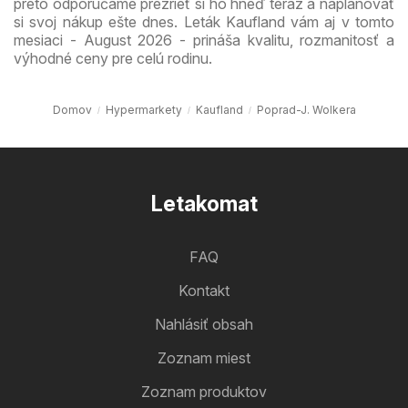
preto odporúčame prezrieť si ho hneď teraz a naplánovať
si svoj nákup ešte dnes. Leták Kaufland vám aj v tomto
mesiaci - August 2026 - prináša kvalitu, rozmanitosť a
výhodné ceny pre celú rodinu.
Domov
Hypermarkety
Kaufland
Poprad-J. Wolkera
Letakomat
FAQ
Kontakt
Nahlásiť obsah
Zoznam miest
Zoznam produktov