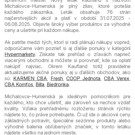
Michalovce-Humenská je plný zliav, ktoré potešia
každého zákazníka. Leták obsahuje 76 strán
najčerstvejších akcií a platí v období 31.07.2025 -
06.08.2025. Objavte široký výber produktov za výhodné
ceny a ušetrite pri každom nákupe.
Ak patríte medzi tých, ktorí si radi plánujú nákupy vopred,
odporúčame vám pozrieť si aj ďalšie ponuky v kategórii
Hypermarkety
. Získate tak prehľad o zľavách naprieč
viacerými obchodmi a môžete si porovnať, kde sa oplatí
nakúpiť najviac. Okrem Kaufland totiž pravidelne
aktualizujeme akčné ponuky aj u ďalších obchodov, ako
sú:
KARMEN CBA
,
Fresh
,
COOP Jednota
,
CBA Verex
,
CBA Komfos
,
Billa
,
Biedronka
.
Michalovce-Humenská je ideálnym pomocníkom pre
každého, kto chce ušetriť, ale zároveň sa nechce vzdať
kvality. Vďaka prehľadnému rozloženiu stránok rýchlo
nájdete to, čo práve potrebujete. Či už ide o akciové ceny
základných potravín, špeciálne sezónne produkty alebo
výhodné balenia obľúbených značiek, v tomto letáku
nájdete všetko na jednom mieste.