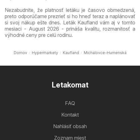
Nezabudnite, že platnosť letáku je časovo obmedzená,
preto odporúčame prezrieť si ho hneď teraz a naplánovať
si svoj nákup ešte dnes. Leták Kaufland vám aj v tomto
mesiaci - August 2026 - prináša kvalitu, rozmanitosť a
výhodné ceny pre celú rodinu.
Domov
Hypermarkety
Kaufland
Michalovce-Humenská
Letakomat
FAQ
Kontakt
Nahlásiť obsah
Zoznam miest