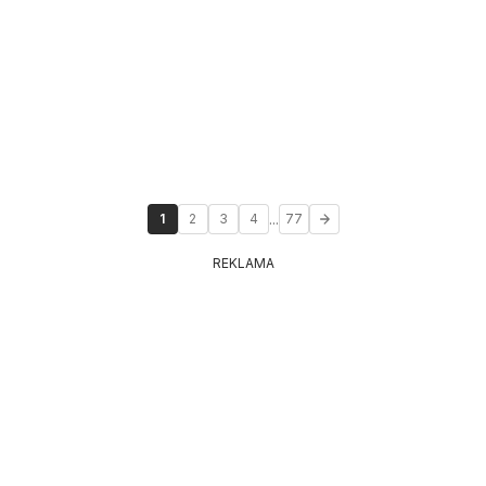
...
1
2
3
4
77
REKLAMA