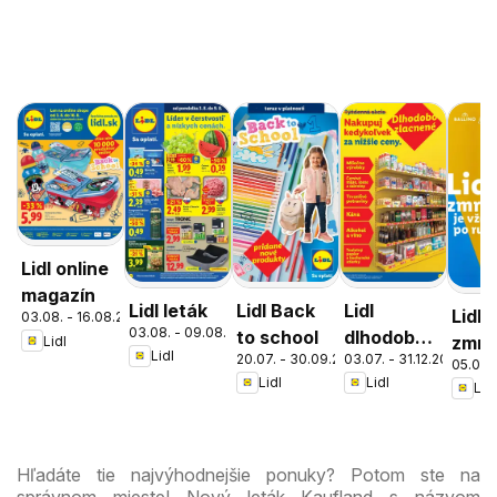
Lidl online
magazín
Lidl leták
Lidl Back
Lidl
Lidl
03.08. - 16.08.2026
03.08. - 09.08.2026
to school
dlhodobo
zmrz
Lidl
Lidl
20.07. - 30.09.2026
03.07. - 31.12.2026
zlacnené
05.05. 
Lidl
Lidl
Lidl
Hľadáte tie najvýhodnejšie ponuky? Potom ste na
správnom mieste! Nový leták Kaufland s názvom