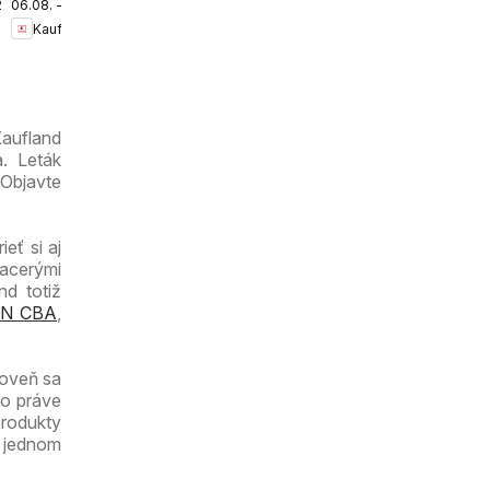
.2026
06.08. - 12.08.2026
Bratislava-
Kaufland
Petržalka-
Danubia
leták
Kaufland
. Leták
 Objavte
eť si aj
iacerými
nd totiž
N CBA
,
roveň sa
čo práve
produkty
a jednom