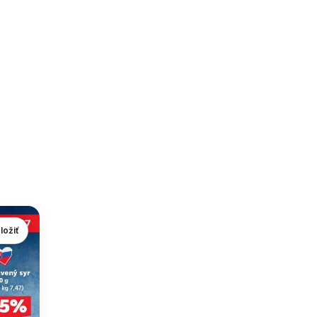
ložiť