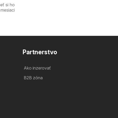
eť si ho
 mesiaci
Partnerstvo
Ako inzerovať
B2B zóna