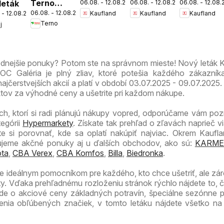
Terno
 leták
06.08. - 12.08.2026
06.08. - 12.08.2026
06.08. - 12.08
Bratislava-
Bratislava-
Bratislava-
06.08. - 12.08.2026
Kaufland
Kaufland
Kaufland
 - 12.08.2026
leták
Patrónka
Nové
Petržalka
Terno
j
leták
Mesto
leták
leták
odnejšie ponuky? Potom ste na správnom mieste! Nový leták 
C Galéria je plný zliav, ktoré potešia každého zákazníka
ajčerstvejších akcií a platí v období 03.07.2025 - 09.07.2025.
ktov za výhodné ceny a ušetrite pri každom nákupe.
ch, ktorí si radi plánujú nákupy vopred, odporúčame vám pozri
tegórii
Hypermarkety
. Získate tak prehľad o zľavách naprieč v
 si porovnať, kde sa oplatí nakúpiť najviac. Okrem Kaufla
zujeme akčné ponuky aj u ďalších obchodov, ako sú:
KARME
ta
,
CBA Verex
,
CBA Komfos
,
Billa
,
Biedronka
.
je ideálnym pomocníkom pre každého, kto chce ušetriť, ale zá
ty. Vďaka prehľadnému rozloženiu stránok rýchlo nájdete to, 
 ide o akciové ceny základných potravín, špeciálne sezónne 
enia obľúbených značiek, v tomto letáku nájdete všetko n