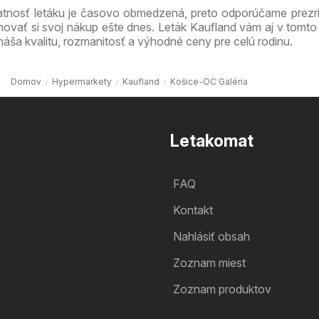
atnosť letáku je časovo obmedzená, preto odporúčame prezri
novať si svoj nákup ešte dnes. Leták Kaufland vám aj v tomto
náša kvalitu, rozmanitosť a výhodné ceny pre celú rodinu.
Domov
Hypermarkety
Kaufland
Košice-OC Galéria
Letakomat
FAQ
Kontakt
Nahlásiť obsah
Zoznam miest
Zoznam produktov