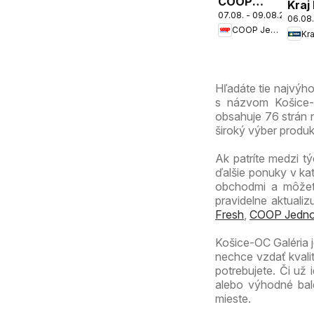
COOP
Kraj
07.08. - 09.08.2026
Jednota
06.08.
COOP Jednota
cez víkend
Kra
ešte
výhodnejšie
Hľadáte tie najvýh
s názvom Košice-O
obsahuje 76 strán n
široký výber produ
Ak patríte medzi tý
ďalšie ponuky v ka
obchodmi a môžete
pravidelne aktuali
Fresh
,
COOP Jedno
Košice-OC Galéria 
nechce vzdať kvali
potrebujete. Či už
alebo výhodné bal
mieste.