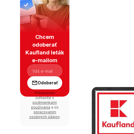
Chcem
odoberať
Kaufland leták
e-mailom
Odoberať
Prihlásením
súhlasíte s
podmienkami
používania
a so
spracovaním
osobných údajov
.