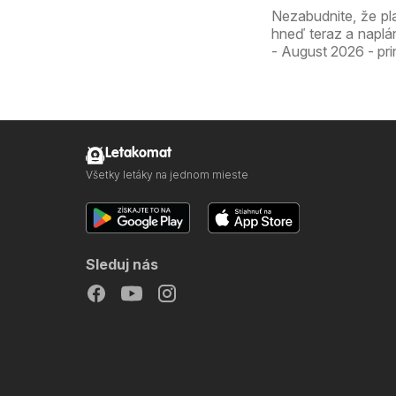
Nezabudnite, že pl
hneď teraz a naplá
- August 2026 - pri
Letakomat
Všetky letáky na jednom mieste
Sleduj nás