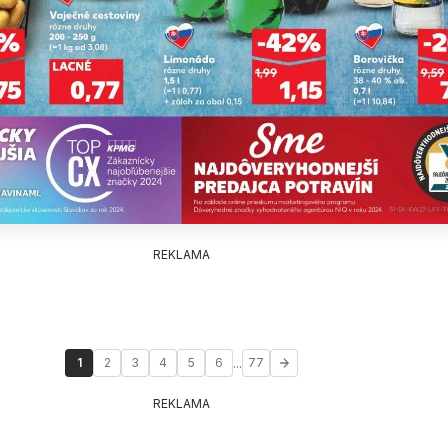
REKLAMA
...
1
2
3
4
5
6
77
REKLAMA