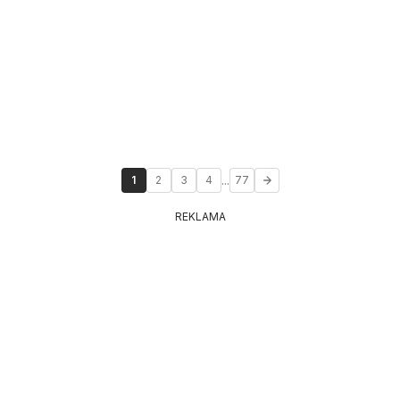
...
1
2
3
4
77
REKLAMA