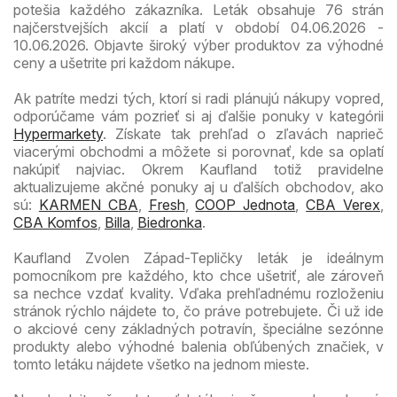
potešia každého zákazníka. Leták obsahuje 76 strán
najčerstvejších akcií a platí v období 04.06.2026 -
10.06.2026. Objavte široký výber produktov za výhodné
ceny a ušetrite pri každom nákupe.
Ak patríte medzi tých, ktorí si radi plánujú nákupy vopred,
odporúčame vám pozrieť si aj ďalšie ponuky v kategórii
Hypermarkety
. Získate tak prehľad o zľavách naprieč
viacerými obchodmi a môžete si porovnať, kde sa oplatí
nakúpiť najviac. Okrem Kaufland totiž pravidelne
aktualizujeme akčné ponuky aj u ďalších obchodov, ako
sú:
KARMEN CBA
,
Fresh
,
COOP Jednota
,
CBA Verex
,
CBA Komfos
,
Billa
,
Biedronka
.
Kaufland Zvolen Západ-Tepličky leták je ideálnym
pomocníkom pre každého, kto chce ušetriť, ale zároveň
sa nechce vzdať kvality. Vďaka prehľadnému rozloženiu
stránok rýchlo nájdete to, čo práve potrebujete. Či už ide
o akciové ceny základných potravín, špeciálne sezónne
produkty alebo výhodné balenia obľúbených značiek, v
tomto letáku nájdete všetko na jednom mieste.