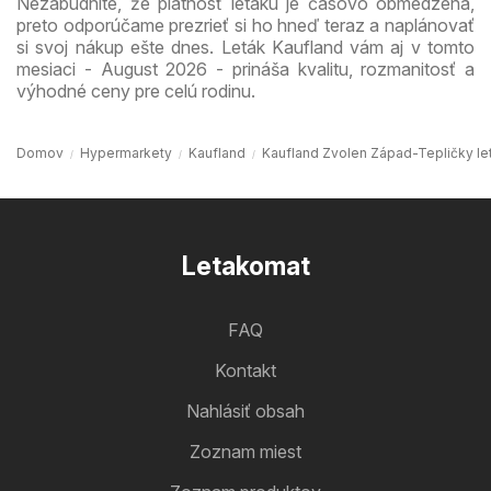
Nezabudnite, že platnosť letáku je časovo obmedzená,
preto odporúčame prezrieť si ho hneď teraz a naplánovať
si svoj nákup ešte dnes. Leták Kaufland vám aj v tomto
mesiaci - August 2026 - prináša kvalitu, rozmanitosť a
výhodné ceny pre celú rodinu.
Domov
Hypermarkety
Kaufland
Kaufland Zvolen Západ-Tepličky le
Letakomat
FAQ
Kontakt
Nahlásiť obsah
Zoznam miest