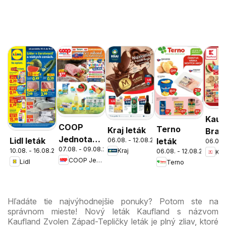
Kauf
COOP
Terno
Kraj leták
Brati
Jednota
Lidl leták
06.08. - 12.08.2026
leták
06.08.
Nov
07.08. - 09.08.2026
cez víkend
10.08. - 16.08.2026
Kraj
06.08. - 12.08.2026
Kau
Mest
COOP Jednota
Lidl
Terno
ešte
leták
výhodnejšie
Hľadáte tie najvýhodnejšie ponuky? Potom ste na
správnom mieste! Nový leták Kaufland s názvom
Kaufland Zvolen Západ-Tepličky leták je plný zliav, ktoré