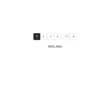
...
1
2
3
4
77
REKLAMA