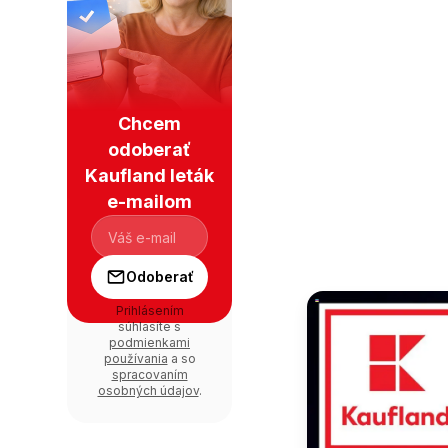
Chcem
odoberať
Kaufland leták
e-mailom
Odoberať
Prihlásením
súhlasíte s
podmienkami
používania
a so
spracovaním
osobných údajov
.