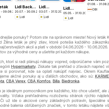
01.08. - 31.08.
leták
Lidl Back
Lidl
Lidl
OBI
 - 09.08.2026
20.07. - 30.09.2026
03.07. - 31.12.2026
to school
dlhodobo
05.05. - 31.10.2026
zmrzlináreň
l
Lidl
Lidl
zlacnené
Lidl
odnejšie ponuky? Potom ste na správnom mieste! Nový leták 
Žilina leták je plný zliav, ktoré potešia každého zákazník
ajčerstvejších akcií a platí v období 04.06.2026 - 10.06.2026.
ktov za výhodné ceny a ušetrite pri každom nákupe.
ch, ktorí si radi plánujú nákupy vopred, odporúčame vám pozri
tegórii
Hypermarkety
. Získate tak prehľad o zľavách naprieč v
 si porovnať, kde sa oplatí nakúpiť najviac. Okrem Kaufla
zujeme akčné ponuky aj u ďalších obchodov, ako sú:
KARME
ta
,
CBA Verex
,
CBA Komfos
,
Billa
,
Biedronka
.
ák je ideálnym pomocníkom pre každého, kto chce ušetriť, ale
ality. Vďaka prehľadnému rozloženiu stránok rýchlo nájdet
. Či už ide o akciové ceny základných potravín, špeciálne
odné balenia obľúbených značiek, v tomto letáku nájdete v