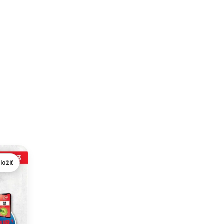
ložiť