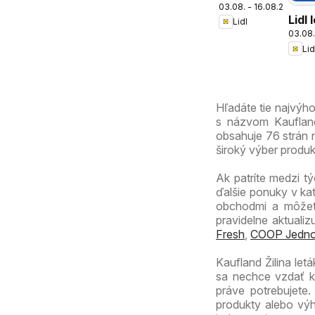
03.08. - 16.08.2026
magazín
Lidl 
Lidl
03.08.
Lid
Hľadáte tie najvýh
s názvom Kaufland 
obsahuje 76 strán n
široký výber produ
Ak patríte medzi tý
ďalšie ponuky v ka
obchodmi a môžete
pravidelne aktuali
Fresh
,
COOP Jedno
Kaufland Žilina let
sa nechce vzdať kv
práve potrebujete
produkty alebo výh