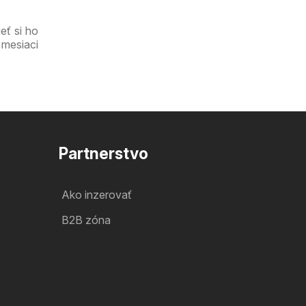
eť si ho
 mesiaci
Partnerstvo
Ako inzerovať
B2B zóna