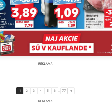
REKLAMA
...
1
2
3
4
5
6
77
REKLAMA