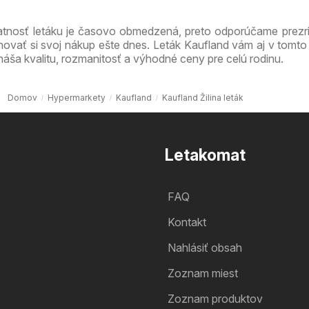
atnosť letáku je časovo obmedzená, preto odporúčame prezri
novať si svoj nákup ešte dnes. Leták Kaufland vám aj v tomto
náša kvalitu, rozmanitosť a výhodné ceny pre celú rodinu.
Domov
Hypermarkety
Kaufland
Kaufland Žilina leták
Letakomat
FAQ
Kontakt
Nahlásiť obsah
Zoznam miest
Zoznam produktov