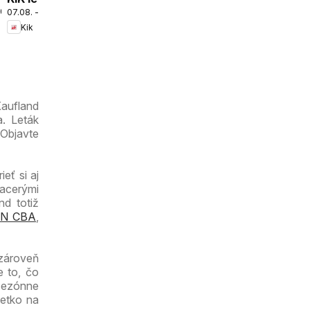
2026
07.08. - 16.08.2026
platný do
Kik
16.08.2026
Kaufland
a. Leták
 Objavte
eť si aj
iacerými
nd totiž
N CBA
,
 zároveň
e to, čo
 sezónne
šetko na