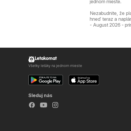
jednom mieste.
Nezabudnite, že pl
hneď teraz a naplá
- August 2026 - pri
Letakomat
Všetky letáky na jednom mieste
Sleduj nás