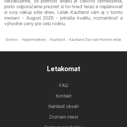
Nezabudnite, že platnosť letáku je časovo obmedzená,
preto odporúčame prezrieť si ho hneď teraz a naplánovať
si svoj nákup ešte dnes. Leták Kaufland vám aj v tomto
mesiaci - August 2026 - prináša kvalitu, rozmanitosť a
výhodné ceny pre celú rodinu.
Domov
Hypermarkety
Kaufland
Kaufland Žiar nad Hronom leták
Letakomat
FAQ
Kontakt
Nahlásiť obsah
Zoznam miest