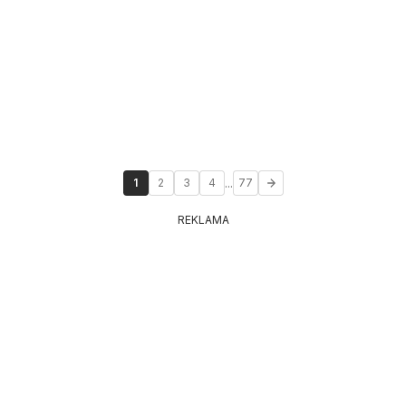
...
1
2
3
4
77
REKLAMA