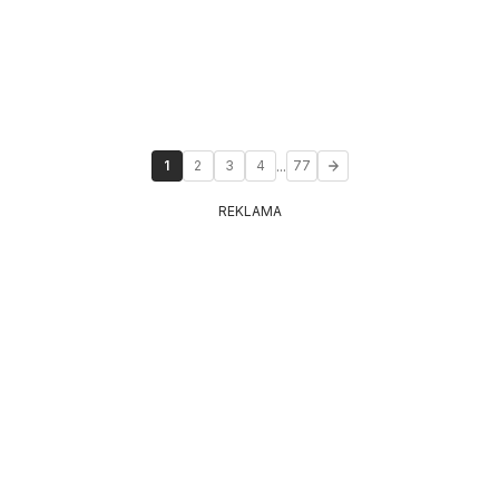
...
1
2
3
4
77
REKLAMA