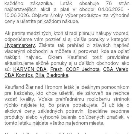
každého zákazníka. Leták obsahuje 76 strán
najčerstvejších akcií a platí v období 04.06.2026 -
10.06.2026. Objavte široký výber produktov za výhodné
ceny a ušetrite pri každom nákupe.
Ak patríte medzi tých, ktorí si radi plánujú nákupy vopred,
odporúčame vám pozrieť si aj ďalšie ponuky v kategórii
Hypermarkety
. Získate tak prehľad o zľavách naprieč
viacerými obchodmi a môžete si porovnať, kde sa oplatí
nakúpiť najviac. Okrem Kaufland totiž pravidelne
aktualizujeme akčné ponuky aj u ďalších obchodov, ako
sú:
KARMEN CBA
,
Fresh
,
COOP Jednota
,
CBA Verex
,
CBA Komfos
,
Billa
,
Biedronka
.
Kaufland Žiar nad Hronom leták je ideálnym pomocníkom
pre každého, kto chce ušetriť, ale zároveň sa nechce
vzdať kvality. Vďaka prehľadnému rozloženiu stránok
rýchlo nájdete to, čo práve potrebujete. Či už ide o
akciové ceny základných potravín, špeciálne sezónne
produkty alebo výhodné balenia obľúbených značiek, v
tomto letáku nájdete všetko na jednom mieste.