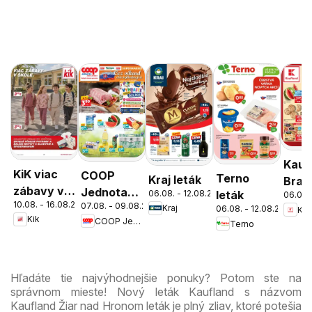
Kauf
KiK viac
COOP
Terno
Kraj leták
Brati
zábavy v
Jednota
06.08. - 12.08.2026
leták
06.08.
Nov
10.08. - 16.08.2026
škole
07.08. - 09.08.2026
cez víkend
Kraj
06.08. - 12.08.2026
Kau
Mest
Kik
COOP Jednota
Terno
ešte
leták
výhodnejšie
Hľadáte tie najvýhodnejšie ponuky? Potom ste na
správnom mieste! Nový leták Kaufland s názvom
Kaufland Žiar nad Hronom leták je plný zliav, ktoré potešia