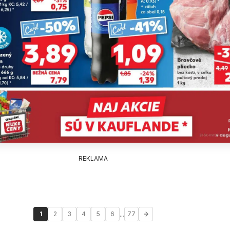
REKLAMA
...
1
2
3
4
5
6
77