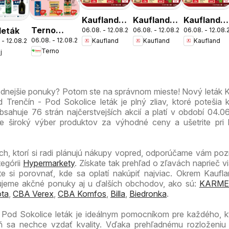
Kaufland
Kaufland
Kaufland
Terno
 leták
06.08. - 12.08.2026
06.08. - 12.08.2026
06.08. - 12.08
Bratislava-
Bratislava-
Bratislava-
06.08. - 12.08.2026
Kaufland
Kaufland
Kaufland
 - 12.08.2026
leták
Patrónka
Nové
Petržalka
Terno
j
leták
Mesto
leták
leták
odnejšie ponuky? Potom ste na správnom mieste! Nový leták 
Trenčín - Pod Sokolice leták je plný zliav, ktoré potešia
bsahuje 76 strán najčerstvejších akcií a platí v období 04.0
te široký výber produktov za výhodné ceny a ušetrite pri
ch, ktorí si radi plánujú nákupy vopred, odporúčame vám pozri
tegórii
Hypermarkety
. Získate tak prehľad o zľavách naprieč v
 si porovnať, kde sa oplatí nakúpiť najviac. Okrem Kaufla
zujeme akčné ponuky aj u ďalších obchodov, ako sú:
KARME
ta
,
CBA Verex
,
CBA Komfos
,
Billa
,
Biedronka
.
- Pod Sokolice leták je ideálnym pomocníkom pre každého, 
veň sa nechce vzdať kvality. Vďaka prehľadnému rozloženiu