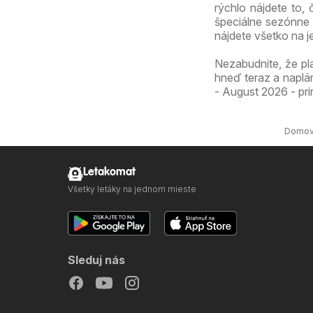
rýchlo nájdete to,
špeciálne sezónne 
nájdete všetko na 
Nezabudnite, že pl
hneď teraz a naplá
- August 2026 - pri
Domo
Letakomat
Všetky letáky na jednom mieste
Sleduj nás