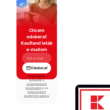
Chcem
odoberať
Kaufland leták
e-mailom
Odoberať
Prihlásením
súhlasíte s
podmienkami
používania
a so
spracovaním
osobných údajov
.