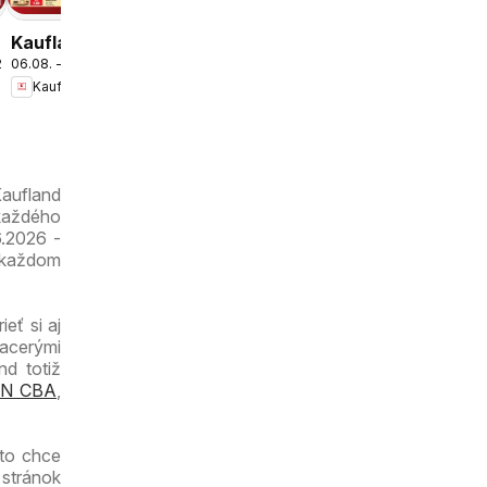
leták
Kaufland
.2026
06.08. - 12.08.2026
Bratislava-
Kaufland
Petržalka-
Danubia
leták
Kaufland
 každého
6.2026 -
 každom
eť si aj
iacerými
nd totiž
N CBA
,
kto chce
 stránok