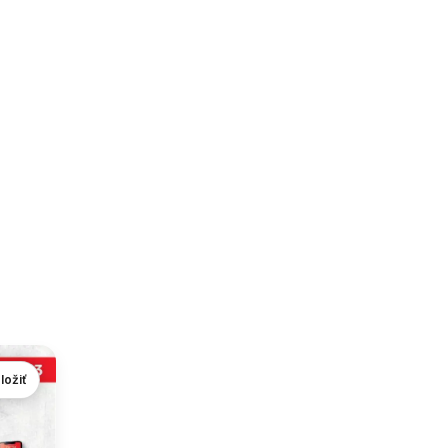
ložiť