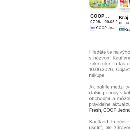
COOP
Kraj
07.08. - 09.08.2026
Jednota
06.08.
COOP Jednota
cez víkend
Kra
ešte
výhodnejšie
Hľadáte tie najvýh
s názvom Kaufland 
zákazníka. Leták o
10.06.2026. Objav
nákupe.
Ak patríte medzi tý
ďalšie ponuky v ka
obchodmi a môžete
pravidelne aktuali
Fresh
,
COOP Jedno
Kaufland Trenčín 
ušetriť, ale záro