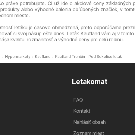
 čo práve potrebujete. Či už ide o akciové ceny základných p
produkty alebo výhodné balenia obľúbených značiek, v tomt
jednom mieste.
atnosť letáku je časovo obmedzená, preto odporúčame prezri
novať si svoj nákup ešte dnes. Leták Kaufland vám aj v tomto
náša kvalitu, rozmanitosť a výhodné ceny pre celú rodinu.
v
Hypermarkety
Kaufland
Kaufland Trenčín - Pod Sokolice leták
Letakomat
FAQ
Kontakt
Nahlásiť obsah
Zoznam miest