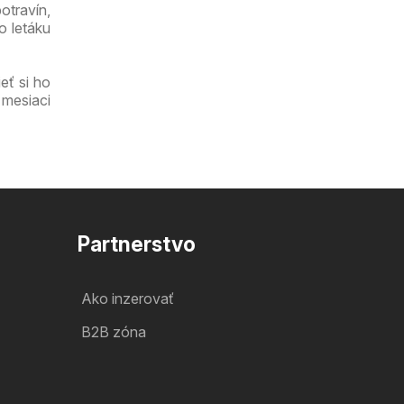
otravín,
o letáku
eť si ho
 mesiaci
Partnerstvo
Ako inzerovať
B2B zóna