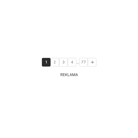
...
1
2
3
4
77
REKLAMA