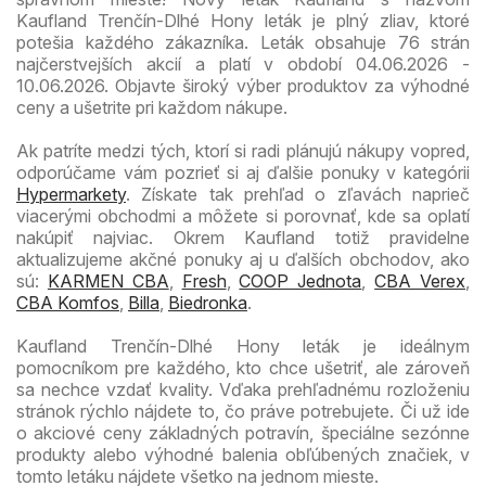
Kaufland Trenčín-Dlhé Hony leták je plný zliav, ktoré
potešia každého zákazníka. Leták obsahuje 76 strán
najčerstvejších akcií a platí v období 04.06.2026 -
10.06.2026. Objavte široký výber produktov za výhodné
ceny a ušetrite pri každom nákupe.
Ak patríte medzi tých, ktorí si radi plánujú nákupy vopred,
odporúčame vám pozrieť si aj ďalšie ponuky v kategórii
Hypermarkety
. Získate tak prehľad o zľavách naprieč
viacerými obchodmi a môžete si porovnať, kde sa oplatí
nakúpiť najviac. Okrem Kaufland totiž pravidelne
aktualizujeme akčné ponuky aj u ďalších obchodov, ako
sú:
KARMEN CBA
,
Fresh
,
COOP Jednota
,
CBA Verex
,
CBA Komfos
,
Billa
,
Biedronka
.
Kaufland Trenčín-Dlhé Hony leták je ideálnym
pomocníkom pre každého, kto chce ušetriť, ale zároveň
sa nechce vzdať kvality. Vďaka prehľadnému rozloženiu
stránok rýchlo nájdete to, čo práve potrebujete. Či už ide
o akciové ceny základných potravín, špeciálne sezónne
produkty alebo výhodné balenia obľúbených značiek, v
tomto letáku nájdete všetko na jednom mieste.