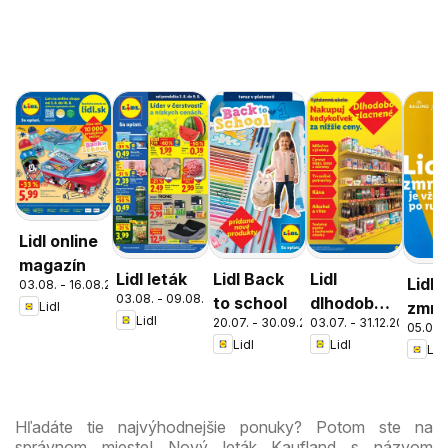
Lidl online
magazín
Lidl leták
Lidl Back
Lidl
Lidl
03.08. - 16.08.2026
03.08. - 09.08.2026
to school
dlhodobo
zmrz
Lidl
Lidl
20.07. - 30.09.2026
03.07. - 31.12.2026
zlacnené
05.05. 
Lidl
Lidl
Lidl
Hľadáte tie najvýhodnejšie ponuky? Potom ste na
správnom mieste! Nový leták Kaufland s názvom