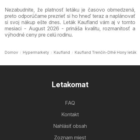
Nezabudnite, že platnosť letáku je časovo obmedzená,
preto odporúčame prezrieť si ho hneď teraz a naplánovať
si svoj nákup ešte dnes. Leták Kaufland vám aj v tomto
mesiaci - August 2026 - prináša kvalitu, rozmanitosť a
výhodné ceny pre celú rodinu.
Domov
Hypermarkety
Kaufland
Kaufland Trenčín-Dlhé Hony leták
Letakomat
FAQ
Kontakt
Nahlásiť obsah
Zoznam miest