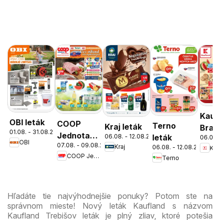
Kauf
OBI leták
COOP
Terno
Kraj leták
Brati
01.08. - 31.08.2026
Jednota
06.08. - 12.08.2026
leták
06.08.
Nov
OBI
07.08. - 09.08.2026
cez víkend
Kraj
06.08. - 12.08.2026
Kau
Mest
COOP Jednota
Terno
ešte
leták
výhodnejšie
Hľadáte tie najvýhodnejšie ponuky? Potom ste na
správnom mieste! Nový leták Kaufland s názvom
Kaufland Trebišov leták je plný zliav, ktoré potešia