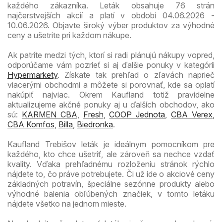
každého zákazníka. Leták obsahuje 76 strán
najčerstvejších akcií a platí v období 04.06.2026 -
10.06.2026. Objavte široký výber produktov za výhodné
ceny a ušetrite pri každom nákupe.
Ak patríte medzi tých, ktorí si radi plánujú nákupy vopred,
odporúčame vám pozrieť si aj ďalšie ponuky v kategórii
Hypermarkety
. Získate tak prehľad o zľavách naprieč
viacerými obchodmi a môžete si porovnať, kde sa oplatí
nakúpiť najviac. Okrem Kaufland totiž pravidelne
aktualizujeme akčné ponuky aj u ďalších obchodov, ako
sú:
KARMEN CBA
,
Fresh
,
COOP Jednota
,
CBA Verex
,
CBA Komfos
,
Billa
,
Biedronka
.
Kaufland Trebišov leták je ideálnym pomocníkom pre
každého, kto chce ušetriť, ale zároveň sa nechce vzdať
kvality. Vďaka prehľadnému rozloženiu stránok rýchlo
nájdete to, čo práve potrebujete. Či už ide o akciové ceny
základných potravín, špeciálne sezónne produkty alebo
výhodné balenia obľúbených značiek, v tomto letáku
nájdete všetko na jednom mieste.