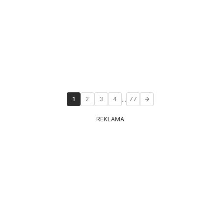
...
1
2
3
4
77
REKLAMA