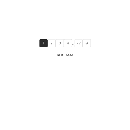
...
1
2
3
4
77
REKLAMA