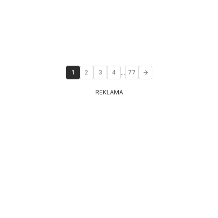
...
1
2
3
4
77
REKLAMA