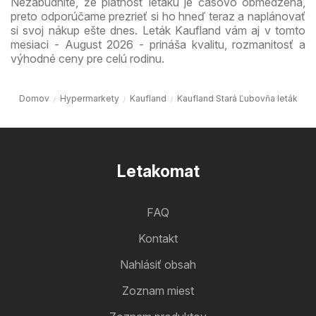
Nezabudnite, že platnosť letáku je časovo obmedzená,
preto odporúčame prezrieť si ho hneď teraz a naplánovať
si svoj nákup ešte dnes. Leták Kaufland vám aj v tomto
mesiaci - August 2026 - prináša kvalitu, rozmanitosť a
výhodné ceny pre celú rodinu.
Domov
Hypermarkety
Kaufland
Kaufland Stará Ľubovňa leták
Letakomat
FAQ
Kontakt
Nahlásiť obsah
Zoznam miest