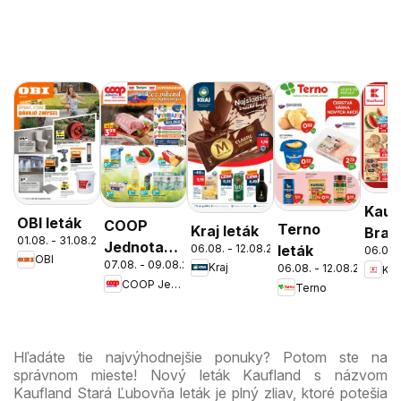
Kauf
OBI leták
COOP
Terno
Kraj leták
Brati
01.08. - 31.08.2026
Jednota
06.08. - 12.08.2026
leták
06.08.
Nov
OBI
07.08. - 09.08.2026
cez víkend
Kraj
06.08. - 12.08.2026
Kau
Mest
COOP Jednota
Terno
ešte
leták
výhodnejšie
Hľadáte tie najvýhodnejšie ponuky? Potom ste na
správnom mieste! Nový leták Kaufland s názvom
Kaufland Stará Ľubovňa leták je plný zliav, ktoré potešia