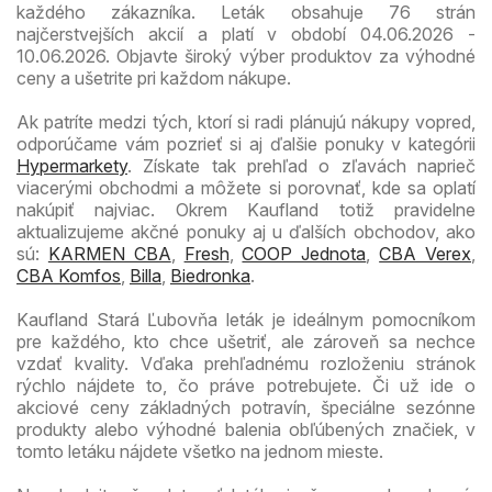
každého zákazníka. Leták obsahuje 76 strán
najčerstvejších akcií a platí v období 04.06.2026 -
10.06.2026. Objavte široký výber produktov za výhodné
ceny a ušetrite pri každom nákupe.
Ak patríte medzi tých, ktorí si radi plánujú nákupy vopred,
odporúčame vám pozrieť si aj ďalšie ponuky v kategórii
Hypermarkety
. Získate tak prehľad o zľavách naprieč
viacerými obchodmi a môžete si porovnať, kde sa oplatí
nakúpiť najviac. Okrem Kaufland totiž pravidelne
aktualizujeme akčné ponuky aj u ďalších obchodov, ako
sú:
KARMEN CBA
,
Fresh
,
COOP Jednota
,
CBA Verex
,
CBA Komfos
,
Billa
,
Biedronka
.
Kaufland Stará Ľubovňa leták je ideálnym pomocníkom
pre každého, kto chce ušetriť, ale zároveň sa nechce
vzdať kvality. Vďaka prehľadnému rozloženiu stránok
rýchlo nájdete to, čo práve potrebujete. Či už ide o
akciové ceny základných potravín, špeciálne sezónne
produkty alebo výhodné balenia obľúbených značiek, v
tomto letáku nájdete všetko na jednom mieste.