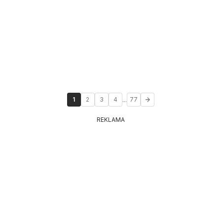
...
1
2
3
4
77
REKLAMA