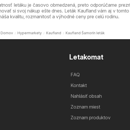
atnosť letáku je časovo obmedzená, preto odporúčame prezri
novať si svoj nákup ešte dnes. Leták Kaufland vám aj v tomto
náša kvalitu, rozmanitosť a výhodné ceny pre celú rodinu.
Domov
Hypermarkety
Kaufland
Kaufland Šamorín leták
Letakomat
FAQ
Kontakt
Nahlásiť obsah
Zoznam miest
Zoznam produktov