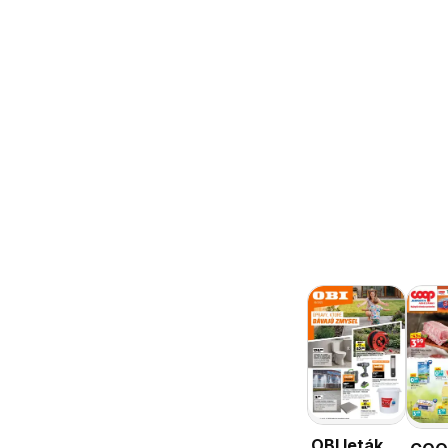
OBI leták