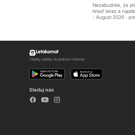
Nezabudnite, že pl
hneď teraz a naplá
- August 2026 - pri
Letakomat
Všetky letáky na jednom mieste
Sleduj nás