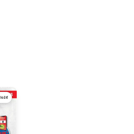
ložiť