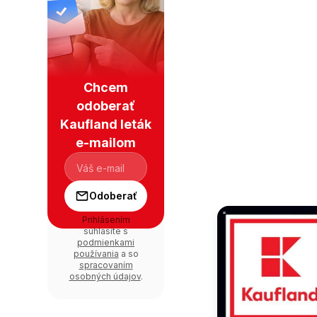
Chcem
odoberať
Kaufland leták
e-mailom
Odoberať
Prihlásením
súhlasíte s
podmienkami
používania
a so
spracovaním
osobných údajov
.