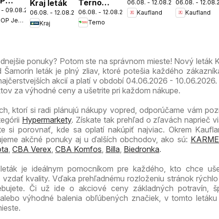
P
Terno
Kraj leták
06.08. - 12.08.2026
06.08. - 12.08
Bratislava-
Bratislava-
 - 09.08.2026
nota
06.08. - 12.08.2026
Kaufland
Kaufland
06.08. - 12.08.2026
leták
Nové
Petržalka
COOP Jednota
Terno
víkend
Kraj
Mesto
leták
leták
dnejšie
odnejšie ponuky? Potom ste na správnom mieste! Nový leták 
Šamorín leták je plný zliav, ktoré potešia každého zákazník
ajčerstvejších akcií a platí v období 04.06.2026 - 10.06.2026.
ktov za výhodné ceny a ušetrite pri každom nákupe.
ch, ktorí si radi plánujú nákupy vopred, odporúčame vám pozri
tegórii
Hypermarkety
. Získate tak prehľad o zľavách naprieč v
 si porovnať, kde sa oplatí nakúpiť najviac. Okrem Kaufla
zujeme akčné ponuky aj u ďalších obchodov, ako sú:
KARME
ta
,
CBA Verex
,
CBA Komfos
,
Billa
,
Biedronka
.
leták je ideálnym pomocníkom pre každého, kto chce ušetr
vzdať kvality. Vďaka prehľadnému rozloženiu stránok rýchlo
ebujete. Či už ide o akciové ceny základných potravín, š
alebo výhodné balenia obľúbených značiek, v tomto letáku
ieste.