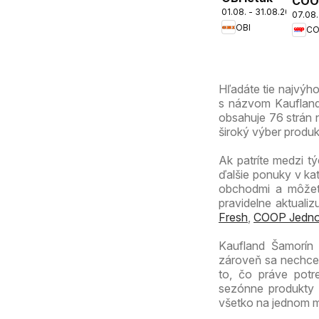
COO
01.08. - 31.08.2026
07.08.
Jed
OBI
cez 
ešte
výho
Hľadáte tie najvýh
s názvom Kaufland 
obsahuje 76 strán n
široký výber produ
Ak patríte medzi tý
ďalšie ponuky v ka
obchodmi a môžete
pravidelne aktuali
Fresh
,
COOP Jedno
Kaufland Šamorín 
zároveň sa nechce 
to, čo práve potr
sezónne produkty 
všetko na jednom m