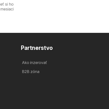
eť si ho
 mesiaci
Partnerstvo
Ako inzerovať
B2B zóna