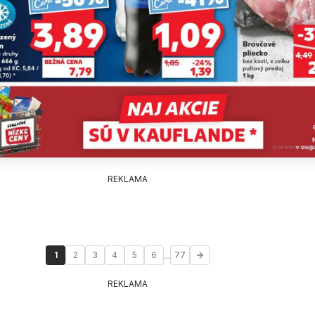
REKLAMA
...
1
2
3
4
5
6
77
REKLAMA