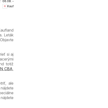
.2026
06.08. - 12.08.2026
Bratislava-
Kaufland
Petržalka-
Danubia
leták
Kaufland
a. Leták
 Objavte
eť si aj
iacerými
nd totiž
N CBA
,
iť, ale
 nájdete
peciálne
 nájdete