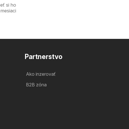
eť si ho
 mesiaci
Partnerstvo
Ako inzerovať
B2B zóna