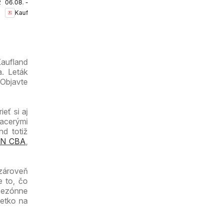
.2026
06.08. - 12.08.2026
Bratislava-
Kaufland
Petržalka-
Danubia
leták
Kaufland
a. Leták
 Objavte
eť si aj
iacerými
nd totiž
N CBA
,
 zároveň
e to, čo
 sezónne
šetko na