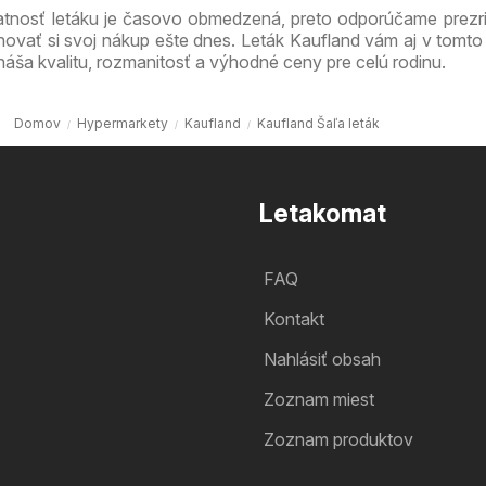
atnosť letáku je časovo obmedzená, preto odporúčame prezri
novať si svoj nákup ešte dnes. Leták Kaufland vám aj v tomto
náša kvalitu, rozmanitosť a výhodné ceny pre celú rodinu.
Domov
Hypermarkety
Kaufland
Kaufland Šaľa leták
Letakomat
FAQ
Kontakt
Nahlásiť obsah
Zoznam miest
Zoznam produktov