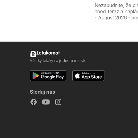
Nezabudnite, že pl
hneď teraz a naplá
- August 2026 - pri
Letakomat
Všetky letáky na jednom mieste
Sleduj nás