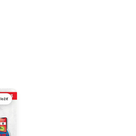
ložiť