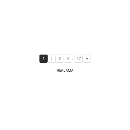
...
1
2
3
4
77
REKLAMA