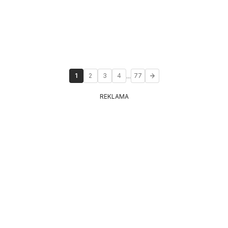
...
1
2
3
4
77
REKLAMA