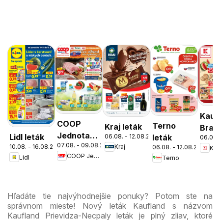
Kauf
COOP
Terno
Kraj leták
Brati
Jednota
Lidl leták
06.08. - 12.08.2026
leták
06.08.
Nov
07.08. - 09.08.2026
cez víkend
10.08. - 16.08.2026
Kraj
06.08. - 12.08.2026
Kau
Mest
COOP Jednota
Lidl
Terno
ešte
leták
výhodnejšie
Hľadáte tie najvýhodnejšie ponuky? Potom ste na
správnom mieste! Nový leták Kaufland s názvom
Kaufland Prievidza-Necpaly leták je plný zliav, ktoré