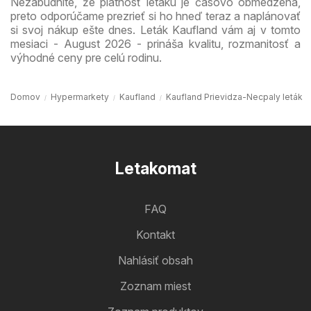
Nezabudnite, že platnosť letáku je časovo obmedzená,
preto odporúčame prezrieť si ho hneď teraz a naplánovať
si svoj nákup ešte dnes. Leták Kaufland vám aj v tomto
mesiaci - August 2026 - prináša kvalitu, rozmanitosť a
výhodné ceny pre celú rodinu.
Domov
Hypermarkety
Kaufland
Kaufland Prievidza-Necpaly leták
Letakomat
FAQ
Kontakt
Nahlásiť obsah
Zoznam miest