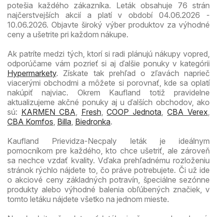
potešia každého zákazníka. Leták obsahuje 76 strán
najčerstvejších akcií a platí v období 04.06.2026 -
10.06.2026. Objavte široký výber produktov za výhodné
ceny a ušetrite pri každom nákupe.
Ak patríte medzi tých, ktorí si radi plánujú nákupy vopred,
odporúčame vám pozrieť si aj ďalšie ponuky v kategórii
Hypermarkety
. Získate tak prehľad o zľavách naprieč
viacerými obchodmi a môžete si porovnať, kde sa oplatí
nakúpiť najviac. Okrem Kaufland totiž pravidelne
aktualizujeme akčné ponuky aj u ďalších obchodov, ako
sú:
KARMEN CBA
,
Fresh
,
COOP Jednota
,
CBA Verex
,
CBA Komfos
,
Billa
,
Biedronka
.
Kaufland Prievidza-Necpaly leták je ideálnym
pomocníkom pre každého, kto chce ušetriť, ale zároveň
sa nechce vzdať kvality. Vďaka prehľadnému rozloženiu
stránok rýchlo nájdete to, čo práve potrebujete. Či už ide
o akciové ceny základných potravín, špeciálne sezónne
produkty alebo výhodné balenia obľúbených značiek, v
tomto letáku nájdete všetko na jednom mieste.