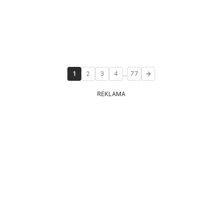
...
1
2
3
4
77
REKLAMA