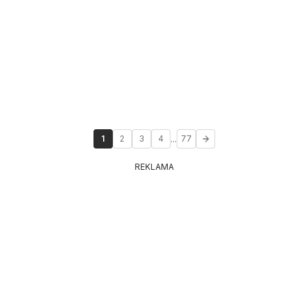
...
1
2
3
4
77
REKLAMA