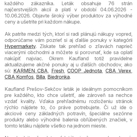
každého zákazníka. Leták obsahuje 76 strán
najčerstvejších akcií a platí v období 04.06.2026 -
10.06.2026. Objavte široký výber produktov za výhodné
ceny a ušetrite pri každom nákupe.
Ak patríte medzi tých, ktorí si radi plánujú nákupy vopred,
odporúčame vám pozrieť si aj ďalšie ponuky v kategórii
Hypermarkety
. Získate tak prehľad o zľavách naprieč
viacerými obchodmi a môžete si porovnať, kde sa oplatí
nakúpiť najviac. Okrem Kaufland totiž pravidelne
aktualizujeme akčné ponuky aj u ďalších obchodov, ako
sú:
KARMEN CBA
,
Fresh
,
COOP Jednota
,
CBA Verex
,
CBA Komfos
,
Billa
,
Biedronka
.
Kaufland Prešov-Sekčov leták je ideálnym pomocníkom
pre každého, kto chce ušetriť, ale zároveň sa nechce
vzdať kvality. Vďaka prehľadnému rozloženiu stránok
rýchlo nájdete to, čo práve potrebujete. Či už ide o
akciové ceny základných potravín, špeciálne sezónne
produkty alebo výhodné balenia obľúbených značiek, v
tomto letáku nájdete všetko na jednom mieste.