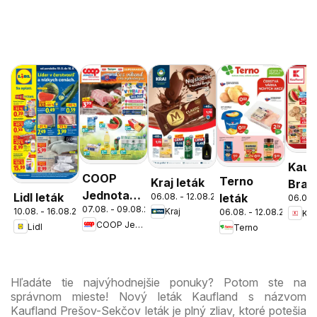
Kauf
COOP
Terno
Kraj leták
Brati
Jednota
Lidl leták
06.08. - 12.08.2026
leták
06.08.
Nov
07.08. - 09.08.2026
cez víkend
10.08. - 16.08.2026
Kraj
06.08. - 12.08.2026
Kau
Mest
COOP Jednota
Lidl
Terno
ešte
leták
výhodnejšie
Hľadáte tie najvýhodnejšie ponuky? Potom ste na
správnom mieste! Nový leták Kaufland s názvom
Kaufland Prešov-Sekčov leták je plný zliav, ktoré potešia