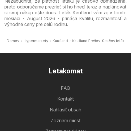
Nezabudnite, že platnosť letáku je časovo obmedzená,
preto odporúčame prezrieť si ho hneď teraz a naplánovať
si svoj nákup ešte dnes. Leták Kaufland vám aj v tomto
mesiaci - August 2026 - prináša kvalitu, rozmanitosť a
výhodné ceny pre celú rodinu.
Domov
Hypermarkety
Kaufland
Kaufland Prešov-Sekčov leták
Letakomat
FAQ
Kontakt
Nahlásiť obsah
Zoznam miest