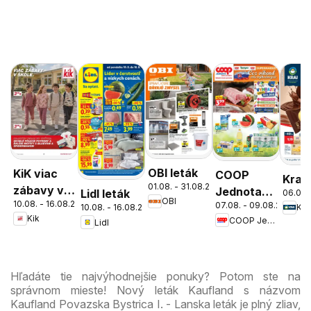
OBI leták
KiK viac
COOP
Kraj 
01.08. - 31.08.2026
zábavy v
Jednota
Lidl leták
06.08.
OBI
10.08. - 16.08.2026
škole
07.08. - 09.08.2026
cez víkend
10.08. - 16.08.2026
Kra
Kik
COOP Jednota
Lidl
ešte
výhodnejšie
Hľadáte tie najvýhodnejšie ponuky? Potom ste na
správnom mieste! Nový leták Kaufland s názvom
Kaufland Povazska Bystrica I. - Lanska leták je plný zliav,