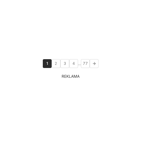
...
1
2
3
4
77
REKLAMA