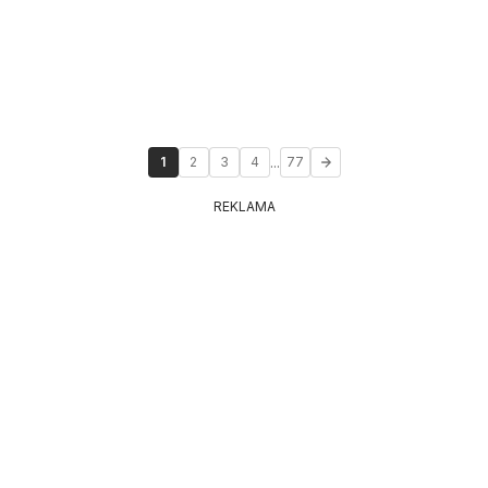
...
1
2
3
4
77
REKLAMA