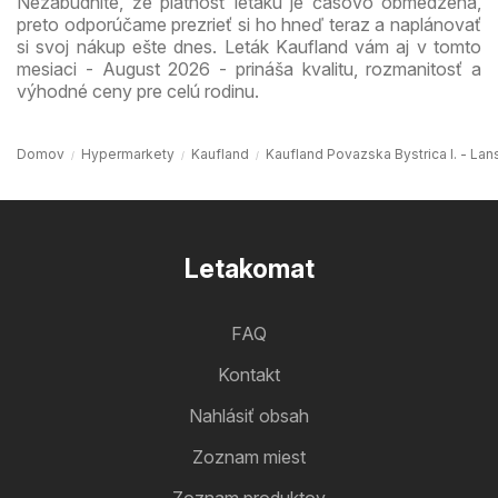
Nezabudnite, že platnosť letáku je časovo obmedzená,
preto odporúčame prezrieť si ho hneď teraz a naplánovať
si svoj nákup ešte dnes. Leták Kaufland vám aj v tomto
mesiaci - August 2026 - prináša kvalitu, rozmanitosť a
výhodné ceny pre celú rodinu.
Domov
Hypermarkety
Kaufland
Kaufland Povazska Bystrica I. - Lan
Letakomat
FAQ
Kontakt
Nahlásiť obsah
Zoznam miest