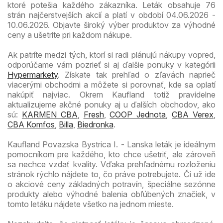
ktoré potešia každého zákazníka. Leták obsahuje 76
strán najčerstvejších akcií a platí v období 04.06.2026 -
10.06.2026. Objavte široký výber produktov za výhodné
ceny a ušetrite pri každom nákupe.
Ak patríte medzi tých, ktorí si radi plánujú nákupy vopred,
odporúčame vám pozrieť si aj ďalšie ponuky v kategórii
Hypermarkety
. Získate tak prehľad o zľavách naprieč
viacerými obchodmi a môžete si porovnať, kde sa oplatí
nakúpiť najviac. Okrem Kaufland totiž pravidelne
aktualizujeme akčné ponuky aj u ďalších obchodov, ako
sú:
KARMEN CBA
,
Fresh
,
COOP Jednota
,
CBA Verex
,
CBA Komfos
,
Billa
,
Biedronka
.
Kaufland Povazska Bystrica I. - Lanska leták je ideálnym
pomocníkom pre každého, kto chce ušetriť, ale zároveň
sa nechce vzdať kvality. Vďaka prehľadnému rozloženiu
stránok rýchlo nájdete to, čo práve potrebujete. Či už ide
o akciové ceny základných potravín, špeciálne sezónne
produkty alebo výhodné balenia obľúbených značiek, v
tomto letáku nájdete všetko na jednom mieste.