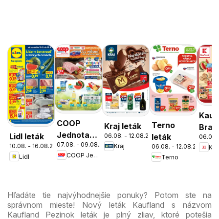
Kauf
COOP
Terno
Kraj leták
Brati
Jednota
Lidl leták
06.08. - 12.08.2026
leták
06.08.
Nov
07.08. - 09.08.2026
cez víkend
10.08. - 16.08.2026
Kraj
06.08. - 12.08.2026
Kau
Mest
COOP Jednota
Lidl
Terno
ešte
leták
výhodnejšie
Hľadáte tie najvýhodnejšie ponuky? Potom ste na
správnom mieste! Nový leták Kaufland s názvom
Kaufland Pezinok leták je plný zliav, ktoré potešia