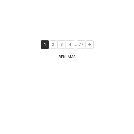
...
1
2
3
4
77
REKLAMA