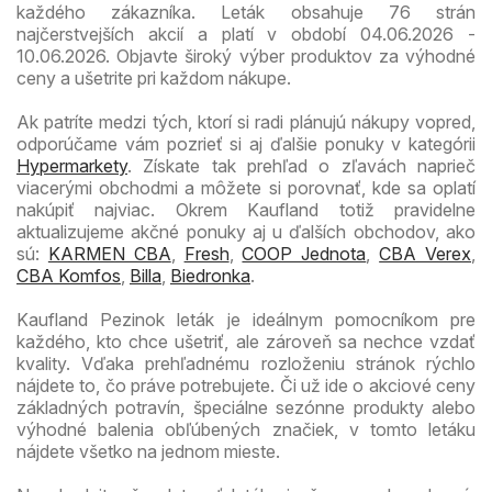
každého zákazníka. Leták obsahuje 76 strán
najčerstvejších akcií a platí v období 04.06.2026 -
10.06.2026. Objavte široký výber produktov za výhodné
ceny a ušetrite pri každom nákupe.
Ak patríte medzi tých, ktorí si radi plánujú nákupy vopred,
odporúčame vám pozrieť si aj ďalšie ponuky v kategórii
Hypermarkety
. Získate tak prehľad o zľavách naprieč
viacerými obchodmi a môžete si porovnať, kde sa oplatí
nakúpiť najviac. Okrem Kaufland totiž pravidelne
aktualizujeme akčné ponuky aj u ďalších obchodov, ako
sú:
KARMEN CBA
,
Fresh
,
COOP Jednota
,
CBA Verex
,
CBA Komfos
,
Billa
,
Biedronka
.
Kaufland Pezinok leták je ideálnym pomocníkom pre
každého, kto chce ušetriť, ale zároveň sa nechce vzdať
kvality. Vďaka prehľadnému rozloženiu stránok rýchlo
nájdete to, čo práve potrebujete. Či už ide o akciové ceny
základných potravín, špeciálne sezónne produkty alebo
výhodné balenia obľúbených značiek, v tomto letáku
nájdete všetko na jednom mieste.