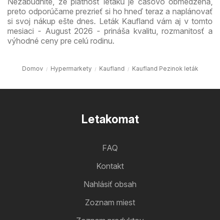
Nezabudnite, že platnosť letáku je časovo obmedzená,
preto odporúčame prezrieť si ho hneď teraz a naplánovať
si svoj nákup ešte dnes. Leták Kaufland vám aj v tomto
mesiaci - August 2026 - prináša kvalitu, rozmanitosť a
výhodné ceny pre celú rodinu.
Domov
Hypermarkety
Kaufland
Kaufland Pezinok leták
Letakomat
FAQ
Kontakt
Nahlásiť obsah
Zoznam miest