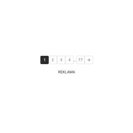
...
1
2
3
4
77
REKLAMA