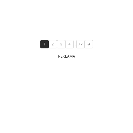
...
1
2
3
4
77
REKLAMA