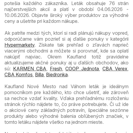
potešia každého zákazníka. Leták obsahuje 76 strán
najčerstvejších akcií a platí v období 04.06.2026 -
10.06.2026. Objavte široký výber produktov za výhodné
ceny a ušetrite pri každom nákupe.
Ak patríte medzi tých, ktorí si radi plánujú nákupy vopred,
odporúčame vám pozrieť si aj ďalšie ponuky v kategórii
Hypermarkety
. Získate tak prehľad o zľavách naprieč
viacerými obchodmi a môžete si porovnať, kde sa oplatí
nakúpiť najviac. Okrem Kaufland totiž pravidelne
aktualizujeme akčné ponuky aj u ďalších obchodov, ako
sú:
KARMEN CBA
,
Fresh
,
COOP Jednota
,
CBA Verex
,
CBA Komfos
,
Billa
,
Biedronka
.
Kaufland Nové Mesto nad Váhom leták je ideálnym
pomocníkom pre každého, kto chce ušetriť, ale zároveň
sa nechce vzdať kvality. Vďaka prehľadnému rozloženiu
stránok rýchlo nájdete to, čo práve potrebujete. Či už ide
o akciové ceny základných potravín, špeciálne sezónne
produkty alebo výhodné balenia obľúbených značiek, v
tomto letáku nájdete všetko na jednom mieste.