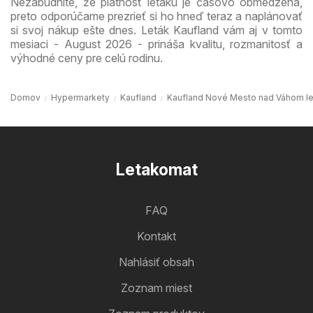
Nezabudnite, že platnosť letáku je časovo obmedzená,
preto odporúčame prezrieť si ho hneď teraz a naplánovať
si svoj nákup ešte dnes. Leták Kaufland vám aj v tomto
mesiaci - August 2026 - prináša kvalitu, rozmanitosť a
výhodné ceny pre celú rodinu.
Domov
Hypermarkety
Kaufland
Kaufland Nové Mesto nad Váhom le
Letakomat
FAQ
Kontakt
Nahlásiť obsah
Zoznam miest