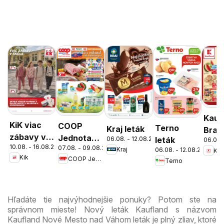
Kauf
KiK viac
COOP
Terno
Kraj leták
Brati
zábavy v
Jednota
06.08. - 12.08.2026
leták
06.08.
Nov
10.08. - 16.08.2026
škole
07.08. - 09.08.2026
cez víkend
Kraj
06.08. - 12.08.2026
Kau
Mest
Kik
COOP Jednota
Terno
ešte
leták
výhodnejšie
Hľadáte tie najvýhodnejšie ponuky? Potom ste na
správnom mieste! Nový leták Kaufland s názvom
Kaufland Nové Mesto nad Váhom leták je plný zliav, ktoré