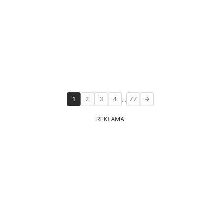
...
1
2
3
4
77
REKLAMA