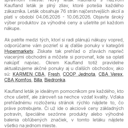
Kaufland leták je plný zliav, ktoré potešia každého
zákazníka. Leták obsahuje 76 strán najčerstvejších akcií a
platí v období 04.06.2026 - 10.06.2026. Objavte široký
výber produktov za výhodné ceny a ušetrite pri každom
nákupe.
Ak patríte medzi tých, ktorí si radi plánujú nákupy vopred,
odporúčame vám pozrieť si aj ďalšie ponuky v kategórii
Hypermarkety
. Získate tak prehľad o zľavách naprieč
viacerými obchodmi a môžete si porovnať, kde sa oplatí
nakúpiť najviac. Okrem Kaufland totiž pravidelne
aktualizujeme akčné ponuky aj u ďalších obchodov, ako
sú:
KARMEN CBA
,
Fresh
,
COOP Jednota
,
CBA Verex
,
CBA Komfos
,
Billa
,
Biedronka
.
Kaufland leták je ideálnym pomocníkom pre každého, kto
chce ušetriť, ale zároveň sa nechce vzdať kvality. Vďaka
prehľadnému rozloženiu stránok rýchlo nájdete to, čo
práve potrebujete. Či už ide o akciové ceny základných
potravín, špeciálne sezónne produkty alebo výhodné
balenia obľúbených značiek, v tomto letáku nájdete
všetko na jednom mieste.