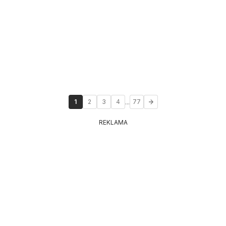
...
1
2
3
4
77
REKLAMA