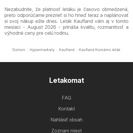
Nezabudnite, že platnosť letáku je časovo obmedzená,
preto odporúčame prezrieť si ho hneď teraz a naplánovať
si svoj nákup ešte dnes. Leták Kaufland vám aj v tomto
mesiaci - August 2026 - prináša kvalitu, rozmanitosť a
výhodné ceny pre celú rodinu.
Domov
Hypermarkety
Kaufland
Kaufland Komárno leták
Letakomat
FAQ
Kontakt
Nahlásiť obsah
Zoznam miest