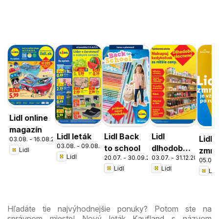
Lidl online
magazín
Lidl leták
Lidl Back
Lidl
Lidl
03.08. - 16.08.2026
03.08. - 09.08.2026
to school
dlhodobo
zmrz
Lidl
Lidl
20.07. - 30.09.2026
03.07. - 31.12.2026
zlacnené
05.05. 
Lidl
Lidl
Lidl
Hľadáte tie najvýhodnejšie ponuky? Potom ste na
správnom mieste! Nový leták Kaufland s názvom