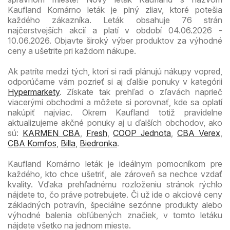
Kaufland Komárno leták je plný zliav, ktoré potešia
každého zákazníka. Leták obsahuje 76 strán
najčerstvejších akcií a platí v období 04.06.2026 -
10.06.2026. Objavte široký výber produktov za výhodné
ceny a ušetrite pri každom nákupe.
Ak patríte medzi tých, ktorí si radi plánujú nákupy vopred,
odporúčame vám pozrieť si aj ďalšie ponuky v kategórii
Hypermarkety
. Získate tak prehľad o zľavách naprieč
viacerými obchodmi a môžete si porovnať, kde sa oplatí
nakúpiť najviac. Okrem Kaufland totiž pravidelne
aktualizujeme akčné ponuky aj u ďalších obchodov, ako
sú:
KARMEN CBA
,
Fresh
,
COOP Jednota
,
CBA Verex
,
CBA Komfos
,
Billa
,
Biedronka
.
Kaufland Komárno leták je ideálnym pomocníkom pre
každého, kto chce ušetriť, ale zároveň sa nechce vzdať
kvality. Vďaka prehľadnému rozloženiu stránok rýchlo
nájdete to, čo práve potrebujete. Či už ide o akciové ceny
základných potravín, špeciálne sezónne produkty alebo
výhodné balenia obľúbených značiek, v tomto letáku
nájdete všetko na jednom mieste.