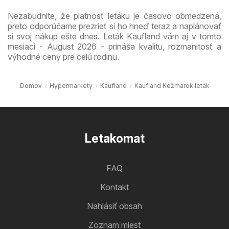
Nezabudnite, že platnosť letáku je časovo obmedzená,
preto odporúčame prezrieť si ho hneď teraz a naplánovať
si svoj nákup ešte dnes. Leták Kaufland vám aj v tomto
mesiaci - August 2026 - prináša kvalitu, rozmanitosť a
výhodné ceny pre celú rodinu.
Domov
Hypermarkety
Kaufland
Kaufland Kežmarok leták
Letakomat
FAQ
Kontakt
Nahlásiť obsah
Zoznam miest