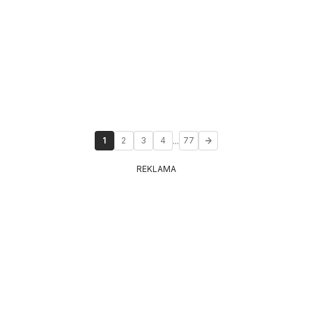
...
1
2
3
4
77
REKLAMA