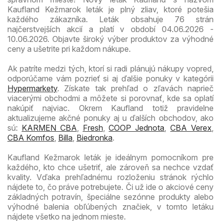
Kaufland Kežmarok leták je plný zliav, ktoré potešia
každého zákazníka. Leták obsahuje 76 strán
najčerstvejších akcií a platí v období 04.06.2026 -
10.06.2026. Objavte široký výber produktov za výhodné
ceny a ušetrite pri každom nákupe.
Ak patríte medzi tých, ktorí si radi plánujú nákupy vopred,
odporúčame vám pozrieť si aj ďalšie ponuky v kategórii
Hypermarkety
. Získate tak prehľad o zľavách naprieč
viacerými obchodmi a môžete si porovnať, kde sa oplatí
nakúpiť najviac. Okrem Kaufland totiž pravidelne
aktualizujeme akčné ponuky aj u ďalších obchodov, ako
sú:
KARMEN CBA
,
Fresh
,
COOP Jednota
,
CBA Verex
,
CBA Komfos
,
Billa
,
Biedronka
.
Kaufland Kežmarok leták je ideálnym pomocníkom pre
každého, kto chce ušetriť, ale zároveň sa nechce vzdať
kvality. Vďaka prehľadnému rozloženiu stránok rýchlo
nájdete to, čo práve potrebujete. Či už ide o akciové ceny
základných potravín, špeciálne sezónne produkty alebo
výhodné balenia obľúbených značiek, v tomto letáku
nájdete všetko na jednom mieste.