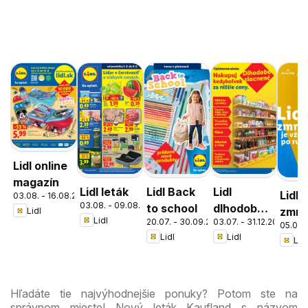
Lidl online
magazín
Lidl leták
Lidl Back
Lidl
Lidl
03.08. - 16.08.2026
03.08. - 09.08.2026
to school
dlhodobo
zmrz
Lidl
Lidl
20.07. - 30.09.2026
03.07. - 31.12.2026
zlacnené
05.05. 
Lidl
Lidl
Lidl
Hľadáte tie najvýhodnejšie ponuky? Potom ste na
správnom mieste! Nový leták Kaufland s názvom