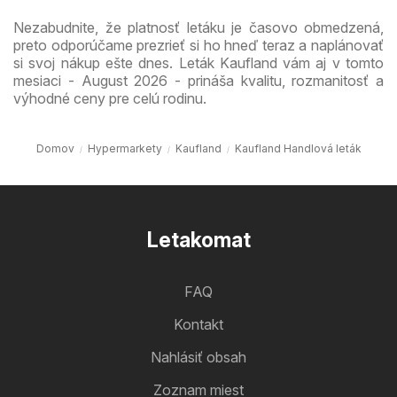
Nezabudnite, že platnosť letáku je časovo obmedzená,
preto odporúčame prezrieť si ho hneď teraz a naplánovať
si svoj nákup ešte dnes. Leták Kaufland vám aj v tomto
mesiaci - August 2026 - prináša kvalitu, rozmanitosť a
výhodné ceny pre celú rodinu.
Domov
Hypermarkety
Kaufland
Kaufland Handlová leták
Letakomat
FAQ
Kontakt
Nahlásiť obsah
Zoznam miest