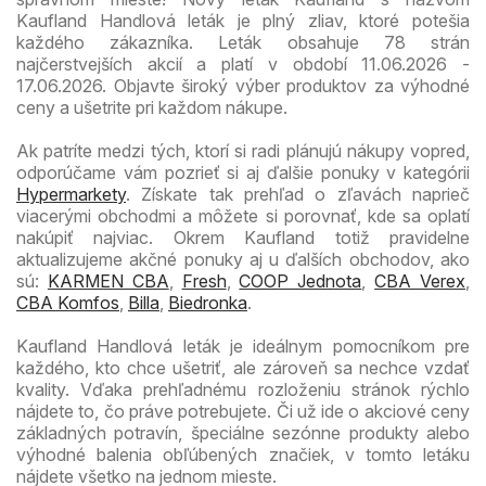
Kaufland Handlová leták je plný zliav, ktoré potešia
každého zákazníka. Leták obsahuje 78 strán
najčerstvejších akcií a platí v období 11.06.2026 -
17.06.2026. Objavte široký výber produktov za výhodné
ceny a ušetrite pri každom nákupe.
Ak patríte medzi tých, ktorí si radi plánujú nákupy vopred,
odporúčame vám pozrieť si aj ďalšie ponuky v kategórii
Hypermarkety
. Získate tak prehľad o zľavách naprieč
viacerými obchodmi a môžete si porovnať, kde sa oplatí
nakúpiť najviac. Okrem Kaufland totiž pravidelne
aktualizujeme akčné ponuky aj u ďalších obchodov, ako
sú:
KARMEN CBA
,
Fresh
,
COOP Jednota
,
CBA Verex
,
CBA Komfos
,
Billa
,
Biedronka
.
Kaufland Handlová leták je ideálnym pomocníkom pre
každého, kto chce ušetriť, ale zároveň sa nechce vzdať
kvality. Vďaka prehľadnému rozloženiu stránok rýchlo
nájdete to, čo práve potrebujete. Či už ide o akciové ceny
základných potravín, špeciálne sezónne produkty alebo
výhodné balenia obľúbených značiek, v tomto letáku
nájdete všetko na jednom mieste.