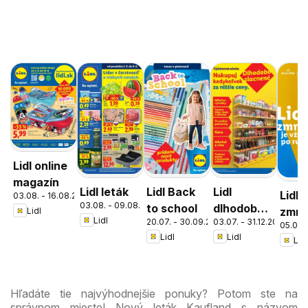
Lidl online
magazín
Lidl leták
Lidl Back
Lidl
Lidl
03.08. - 16.08.2026
03.08. - 09.08.2026
to school
dlhodobo
zmrz
Lidl
Lidl
20.07. - 30.09.2026
03.07. - 31.12.2026
zlacnené
05.05. 
Lidl
Lidl
Lidl
Hľadáte tie najvýhodnejšie ponuky? Potom ste na
správnom mieste! Nový leták Kaufland s názvom