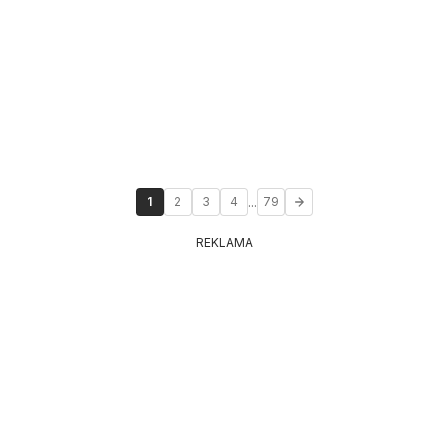
...
1
2
3
4
79
REKLAMA