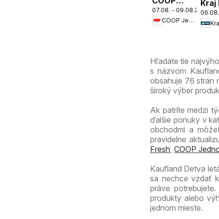
COOP
Kraj
07.08. - 09.08.2026
Jednota
06.08.
COOP Jednota
cez víkend
Kra
ešte
výhodnejšie
Hľadáte tie najvýh
s názvom Kaufland 
obsahuje 76 strán n
široký výber produ
Ak patríte medzi tý
ďalšie ponuky v ka
obchodmi a môžete
pravidelne aktuali
Fresh
,
COOP Jedno
Kaufland Detva let
sa nechce vzdať kv
práve potrebujete
produkty alebo výh
jednom mieste.