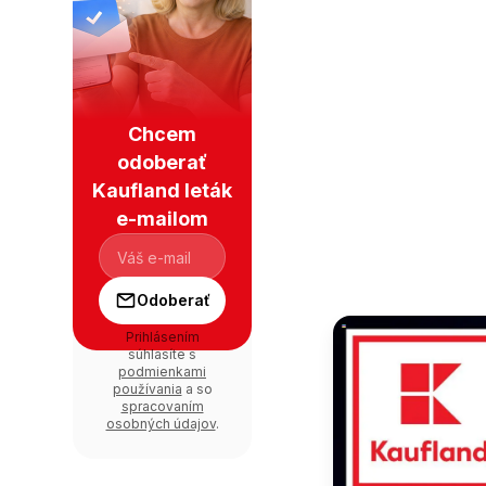
Chcem
odoberať
Kaufland leták
e-mailom
Odoberať
Prihlásením
súhlasíte s
podmienkami
používania
a so
spracovaním
osobných údajov
.