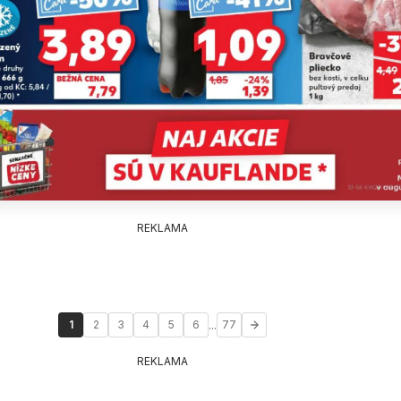
REKLAMA
...
1
2
3
4
5
6
77
REKLAMA