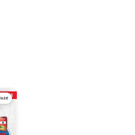
ložiť