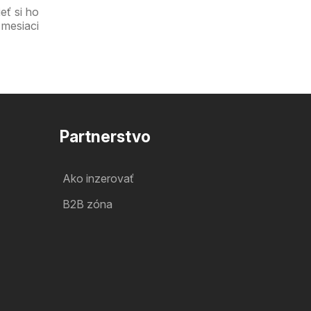
eť si ho
 mesiaci
Partnerstvo
Ako inzerovať
B2B zóna