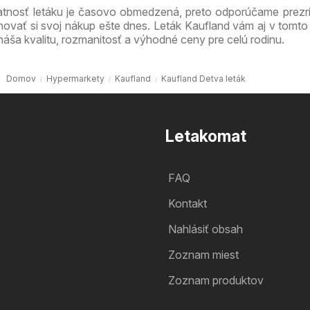
atnosť letáku je časovo obmedzená, preto odporúčame prezri
novať si svoj nákup ešte dnes. Leták Kaufland vám aj v tomto
náša kvalitu, rozmanitosť a výhodné ceny pre celú rodinu.
Domov
Hypermarkety
Kaufland
Kaufland Detva leták
Letakomat
FAQ
Kontakt
Nahlásiť obsah
Zoznam miest
Zoznam produktov