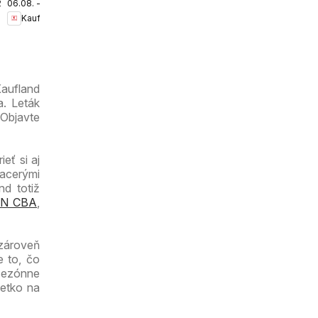
.2026
06.08. - 12.08.2026
Bratislava-
Kaufland
Petržalka-
Danubia
leták
Kaufland
a. Leták
 Objavte
eť si aj
iacerými
nd totiž
N CBA
,
 zároveň
e to, čo
 sezónne
šetko na