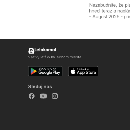
Nezabudnite, že pl
hneď teraz a naplá
- August 2026 - pri
Letakomat
Všetky letáky na jednom mieste
Sleduj nás