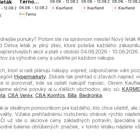
Terno
 leták
06.08. - 12.08.2026
06.08. - 12.08.2026
06.08. - 12.08
Bratislava-
Bratislava-
Bratislava-
06.08. - 12.08.2026
Kaufland
Kaufland
Kaufland
 - 12.08.2026
leták
Patrónka
Nové
Petržalka
Terno
j
leták
Mesto
leták
leták
odnejšie ponuky? Potom ste na správnom mieste! Nový leták 
Detva leták je plný zliav, ktoré potešia každého zákazník
ajčerstvejších akcií a platí v období 04.06.2026 - 10.06.2026.
ktov za výhodné ceny a ušetrite pri každom nákupe.
ch, ktorí si radi plánujú nákupy vopred, odporúčame vám pozri
tegórii
Hypermarkety
. Získate tak prehľad o zľavách naprieč v
 si porovnať, kde sa oplatí nakúpiť najviac. Okrem Kaufla
zujeme akčné ponuky aj u ďalších obchodov, ako sú:
KARME
ta
,
CBA Verex
,
CBA Komfos
,
Billa
,
Biedronka
.
ák je ideálnym pomocníkom pre každého, kto chce ušetriť, ale
ality. Vďaka prehľadnému rozloženiu stránok rýchlo nájdet
. Či už ide o akciové ceny základných potravín, špeciálne
odné balenia obľúbených značiek, v tomto letáku nájdete v