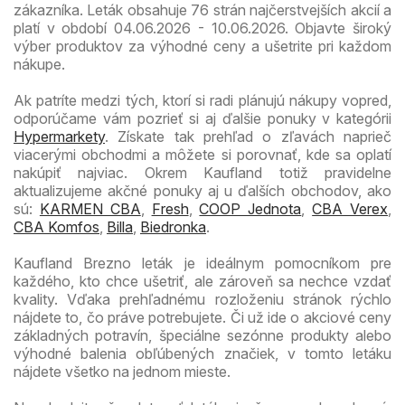
zákazníka. Leták obsahuje 76 strán najčerstvejších akcií a
platí v období 04.06.2026 - 10.06.2026. Objavte široký
výber produktov za výhodné ceny a ušetrite pri každom
nákupe.
Ak patríte medzi tých, ktorí si radi plánujú nákupy vopred,
odporúčame vám pozrieť si aj ďalšie ponuky v kategórii
Hypermarkety
. Získate tak prehľad o zľavách naprieč
viacerými obchodmi a môžete si porovnať, kde sa oplatí
nakúpiť najviac. Okrem Kaufland totiž pravidelne
aktualizujeme akčné ponuky aj u ďalších obchodov, ako
sú:
KARMEN CBA
,
Fresh
,
COOP Jednota
,
CBA Verex
,
CBA Komfos
,
Billa
,
Biedronka
.
Kaufland Brezno leták je ideálnym pomocníkom pre
každého, kto chce ušetriť, ale zároveň sa nechce vzdať
kvality. Vďaka prehľadnému rozloženiu stránok rýchlo
nájdete to, čo práve potrebujete. Či už ide o akciové ceny
základných potravín, špeciálne sezónne produkty alebo
výhodné balenia obľúbených značiek, v tomto letáku
nájdete všetko na jednom mieste.