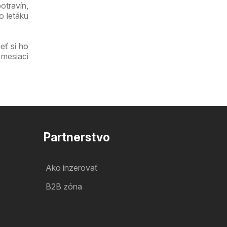
otravín,
o letáku
eť si ho
 mesiaci
Partnerstvo
Ako inzerovať
B2B zóna