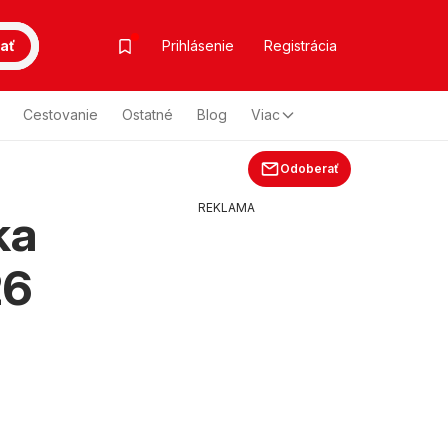
ať
Prihlásenie
Registrácia
Cestovanie
Ostatné
Blog
Viac
Odoberať
REKLAMA
ka
26