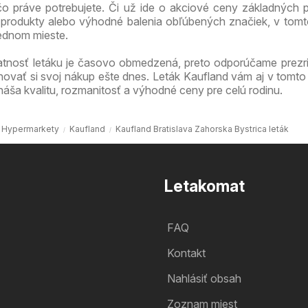
 čo práve potrebujete. Či už ide o akciové ceny základných p
produkty alebo výhodné balenia obľúbených značiek, v tomt
jednom mieste.
atnosť letáku je časovo obmedzená, preto odporúčame prezri
novať si svoj nákup ešte dnes. Leták Kaufland vám aj v tomto
náša kvalitu, rozmanitosť a výhodné ceny pre celú rodinu.
Hypermarkety
Kaufland
Kaufland Bratislava Zahorska Bystrica leták
Letakomat
FAQ
Kontakt
Nahlásiť obsah
Zoznam miest