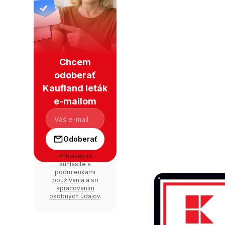
Chcem
odoberať
Kaufland leták
e-mailom
Odoberať
Prihlásením
súhlasíte s
podmienkami
používania
a so
spracovaním
osobných údajov
.