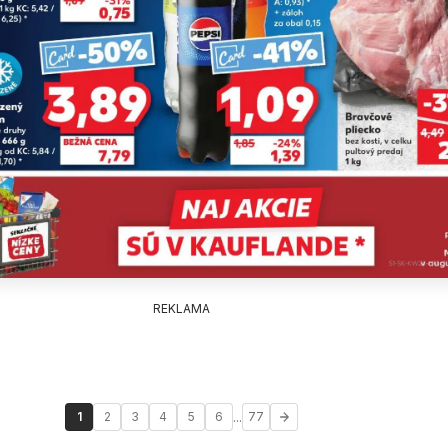
REKLAMA
...
1
2
3
4
5
6
77