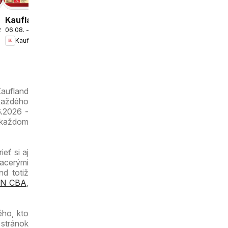
leták
Kaufland
.2026
06.08. - 12.08.2026
Bratislava-
Kaufland
Petržalka-
Danubia
leták
Kaufland
 každého
6.2026 -
 každom
eť si aj
iacerými
nd totiž
N CBA
,
ého, kto
 stránok