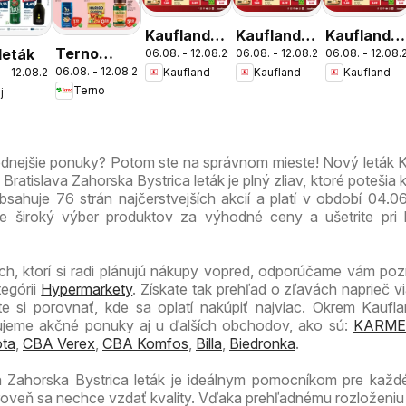
Kaufland
Kaufland
Kaufland
Terno
 leták
06.08. - 12.08.2026
06.08. - 12.08.2026
06.08. - 12.08
Bratislava-
Bratislava-
Bratislava-
06.08. - 12.08.2026
Kaufland
Kaufland
Kaufland
 - 12.08.2026
leták
Patrónka
Nové
Petržalka
Terno
j
leták
Mesto
leták
leták
odnejšie ponuky? Potom ste na správnom mieste! Nový leták 
ratislava Zahorska Bystrica leták je plný zliav, ktoré potešia
bsahuje 76 strán najčerstvejších akcií a platí v období 04.0
te široký výber produktov za výhodné ceny a ušetrite pri
ch, ktorí si radi plánujú nákupy vopred, odporúčame vám pozri
tegórii
Hypermarkety
. Získate tak prehľad o zľavách naprieč v
 si porovnať, kde sa oplatí nakúpiť najviac. Okrem Kaufla
zujeme akčné ponuky aj u ďalších obchodov, ako sú:
KARME
ta
,
CBA Verex
,
CBA Komfos
,
Billa
,
Biedronka
.
a Zahorska Bystrica leták je ideálnym pomocníkom pre každ
ároveň sa nechce vzdať kvality. Vďaka prehľadnému rozloženiu