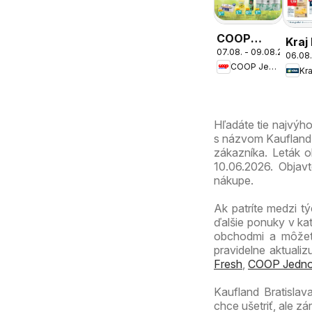
COOP
Kraj
07.08. - 09.08.2026
Jednota
06.08.
COOP Jednota
cez víkend
Kra
ešte
výhodnejšie
Hľadáte tie najvýh
s názvom Kaufland B
zákazníka. Leták o
10.06.2026. Objav
nákupe.
Ak patríte medzi tý
ďalšie ponuky v ka
obchodmi a môžete
pravidelne aktuali
Fresh
,
COOP Jedno
Kaufland Bratislav
chce ušetriť, ale z