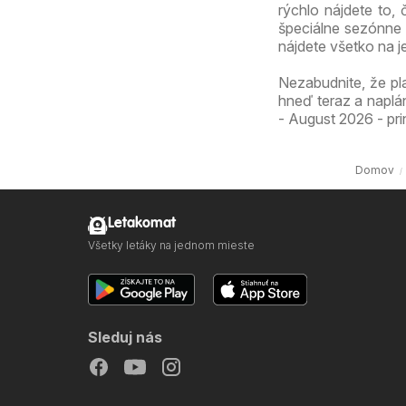
rýchlo nájdete to,
špeciálne sezónne 
nájdete všetko na 
Nezabudnite, že pl
hneď teraz a naplá
- August 2026 - pri
Domov
Letakomat
Všetky letáky na jednom mieste
Sleduj nás