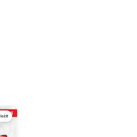
ložiť