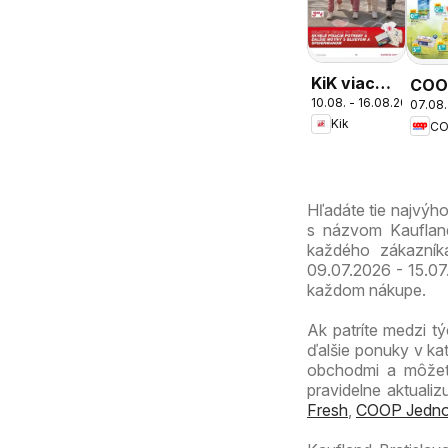
KiK viac
COO
10.08. - 16.08.2026
zábavy v
07.08.
Jed
Kik
škole
cez 
ešte
výho
Hľadáte tie najvýh
s názvom Kaufland 
každého zákazníka
09.07.2026 - 15.07
každom nákupe.
Ak patríte medzi tý
ďalšie ponuky v ka
obchodmi a môžete
pravidelne aktuali
Fresh
,
COOP Jedno