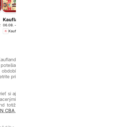
Kaufland
Dúbravka
leták
Kaufland
.2026
06.08. - 12.08.2026
Bratislava-
Kaufland
Petržalka-
Danubia
leták
Kaufland
 potešia
v období
rite pri
eť si aj
iacerými
nd totiž
N CBA
,