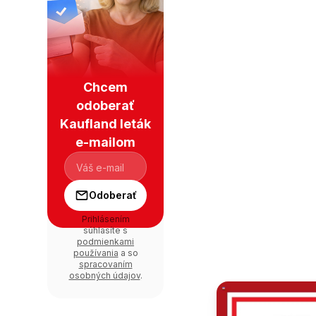
Chcem
odoberať
Kaufland leták
e-mailom
Odoberať
Prihlásením
súhlasíte s
podmienkami
používania
a so
spracovaním
osobných údajov
.