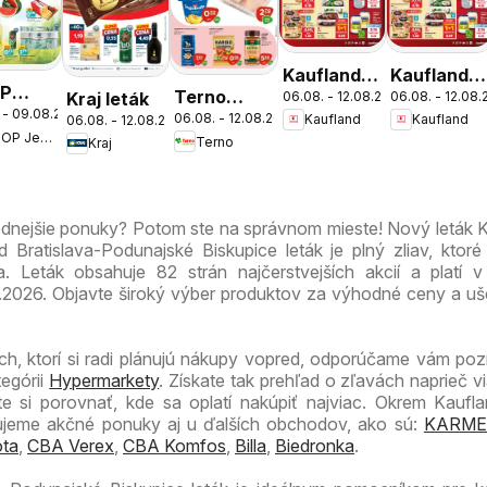
Kaufland
Kaufland
P
Terno
Kraj leták
06.08. - 12.08.2026
06.08. - 12.08
Bratislava-
Bratislava-
 - 09.08.2026
nota
06.08. - 12.08.2026
Kaufland
Kaufland
06.08. - 12.08.2026
leták
Nové
Petržalka
COOP Jednota
Terno
víkend
Kraj
Mesto
leták
leták
dnejšie
odnejšie ponuky? Potom ste na správnom mieste! Nový leták 
Bratislava-Podunajské Biskupice leták je plný zliav, ktoré
. Leták obsahuje 82 strán najčerstvejších akcií a platí 
.2026. Objavte široký výber produktov za výhodné ceny a ušet
ch, ktorí si radi plánujú nákupy vopred, odporúčame vám pozri
tegórii
Hypermarkety
. Získate tak prehľad o zľavách naprieč v
 si porovnať, kde sa oplatí nakúpiť najviac. Okrem Kaufla
zujeme akčné ponuky aj u ďalších obchodov, ako sú:
KARME
ta
,
CBA Verex
,
CBA Komfos
,
Billa
,
Biedronka
.