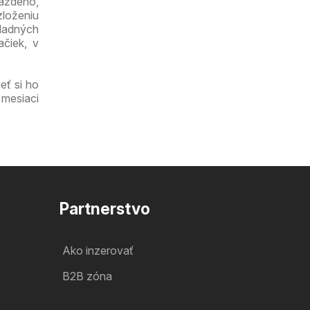
každého,
zloženiu
kladných
čiek, v
eť si ho
 mesiaci
Partnerstvo
Ako inzerovať
B2B zóna