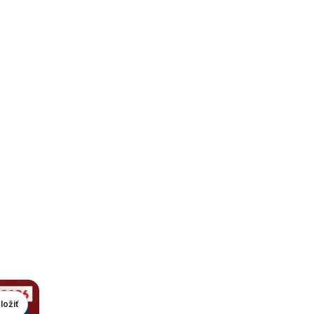
ložiť