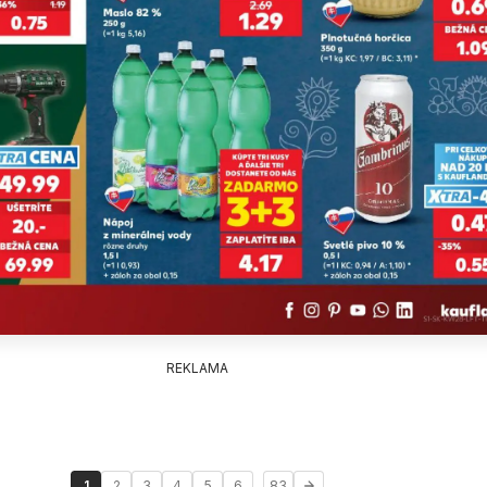
REKLAMA
...
1
2
3
4
5
6
83