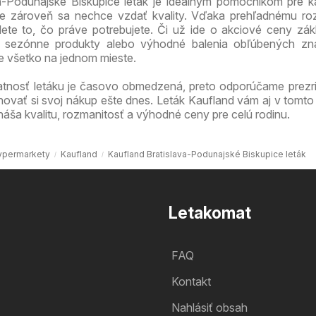
va-Podunajské Biskupice leták je ideálnym pomocníkom pre 
ale zároveň sa nechce vzdať kvality. Vďaka prehľadnému ro
dete to, čo práve potrebujete. Či už ide o akciové ceny zá
ne sezónne produkty alebo výhodné balenia obľúbených zna
te všetko na jednom mieste.
atnosť letáku je časovo obmedzená, preto odporúčame prezri
novať si svoj nákup ešte dnes. Leták Kaufland vám aj v tomto
náša kvalitu, rozmanitosť a výhodné ceny pre celú rodinu.
ypermarkety
Kaufland
Kaufland Bratislava-Podunajské Biskupice leták
Letakomat
FAQ
Kontakt
Nahlásiť obsah