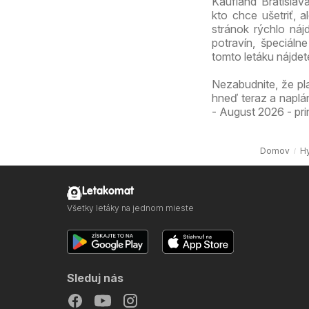
Kaufland Bratisla
kto chce ušetriť, 
stránok rýchlo náj
potravín, špeciál
tomto letáku nájde
Nezabudnite, že pl
hneď teraz a naplá
- August 2026 - pri
Domov
H
Letakomat
Všetky letáky na jednom mieste
Sleduj nás