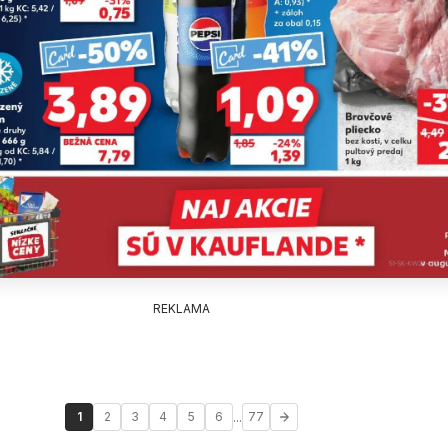
REKLAMA
...
1
2
3
4
5
6
77