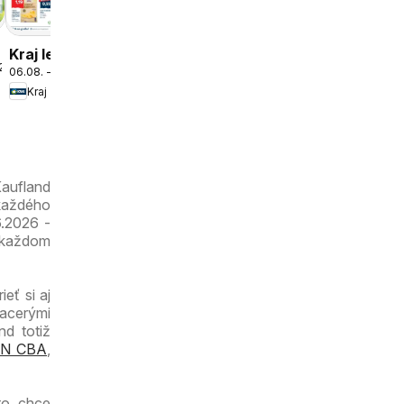
Kraj leták
.2026
06.08. - 12.08.2026
Kraj
e
Kaufland
 každého
6.2026 -
 každom
eť si aj
iacerými
nd totiž
N CBA
,
to chce