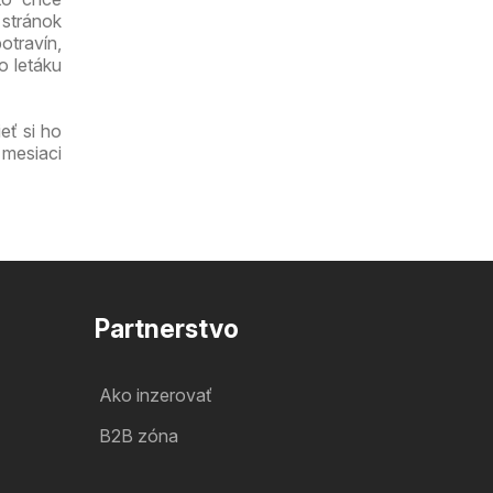
 stránok
otravín,
o letáku
eť si ho
 mesiaci
Partnerstvo
Ako inzerovať
B2B zóna