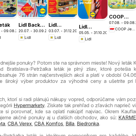
COOP
07.08. - 09.08
Jednota
leták
Lidl Back
Lidl
Lidl
COOP Jednota
cez víkend
 - 09.08.2026
20.07. - 30.09.2026
03.07. - 31.12.2026
to school
dlhodobo
05.05. - 31.10.2026
zmrzlináreň
l
Lidl
Lidl
ešte
zlacnené
Lidl
výhodnejši
odnejšie ponuky? Potom ste na správnom mieste! Nový leták 
 Bratislava-Petržalka leták je plný zliav, ktoré potešia
bsahuje 76 strán najčerstvejších akcií a platí v období 04.0
te široký výber produktov za výhodné ceny a ušetrite pri
ch, ktorí si radi plánujú nákupy vopred, odporúčame vám pozri
tegórii
Hypermarkety
. Získate tak prehľad o zľavách naprieč v
 si porovnať, kde sa oplatí nakúpiť najviac. Okrem Kaufla
zujeme akčné ponuky aj u ďalších obchodov, ako sú:
KARME
ta
,
CBA Verex
,
CBA Komfos
,
Billa
,
Biedronka
.
va-Petržalka leták je ideálnym pomocníkom pre každého, k