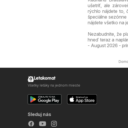
ušetriť, ale záro
rýchlo nájdete to,
špeciálne sezónne 
nájdete všetko na 
Nezabudnite, že pl
hneď teraz a naplá
- August 2026 - pri
Dom
Letakomat
Všetky letáky na jednom mieste
Sleduj nás