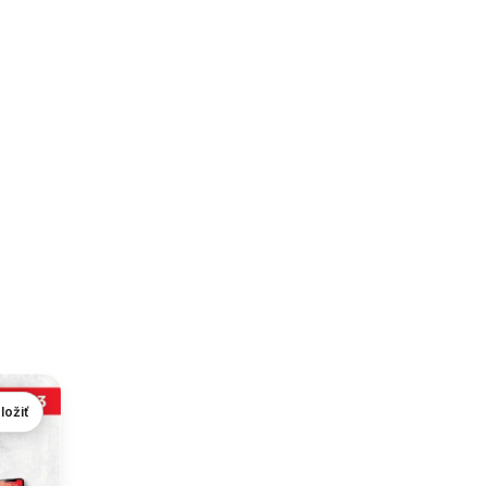
ložiť