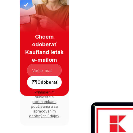
Chcem
odoberať
Kaufland leták
e-mailom
Odoberať
Prihlásením
súhlasíte s
podmienkami
používania
a so
spracovaním
osobných údajov
.