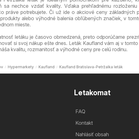
veň sa nechce vzdať kvality. Vďaka prehľadnému rozloženiu
 čo práve potrebujete. Či už ide o akciové ceny základných p
produkty alebo výhodné balenia obľúbených značiek, v tomt
jednom mieste.
atnosť letáku je časovo obmedzená, preto odporúčame prezri
novať si svoj nákup ešte dnes. Leták Kaufland vám aj v tomto
náša kvalitu, rozmanitosť a výhodné ceny pre celú rodinu.
ov
Hypermarkety
Kaufland
Kaufland Bratislava-Petržalka leták
Letakomat
FAQ
Kontakt
Nahlásiť obsah