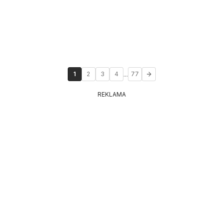
...
1
2
3
4
77
REKLAMA