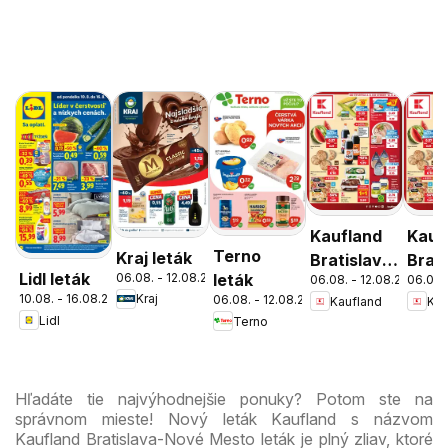
Kaufland
Kauf
Terno
Kraj leták
Bratislava-
Brati
Lidl leták
06.08. - 12.08.2026
leták
06.08. - 12.08.2026
06.08.
Patrónka
Nov
10.08. - 16.08.2026
Kraj
06.08. - 12.08.2026
Kaufland
Kau
leták
Mest
Lidl
Terno
leták
Hľadáte tie najvýhodnejšie ponuky? Potom ste na
správnom mieste! Nový leták Kaufland s názvom
Kaufland Bratislava-Nové Mesto leták je plný zliav, ktoré