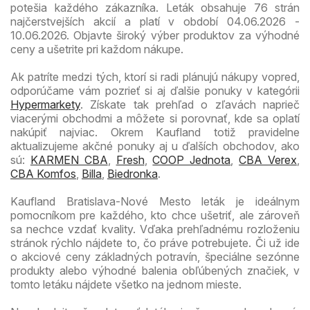
potešia každého zákazníka. Leták obsahuje 76 strán
najčerstvejších akcií a platí v období 04.06.2026 -
10.06.2026. Objavte široký výber produktov za výhodné
ceny a ušetrite pri každom nákupe.
Ak patríte medzi tých, ktorí si radi plánujú nákupy vopred,
odporúčame vám pozrieť si aj ďalšie ponuky v kategórii
Hypermarkety
. Získate tak prehľad o zľavách naprieč
viacerými obchodmi a môžete si porovnať, kde sa oplatí
nakúpiť najviac. Okrem Kaufland totiž pravidelne
aktualizujeme akčné ponuky aj u ďalších obchodov, ako
sú:
KARMEN CBA
,
Fresh
,
COOP Jednota
,
CBA Verex
,
CBA Komfos
,
Billa
,
Biedronka
.
Kaufland Bratislava-Nové Mesto leták je ideálnym
pomocníkom pre každého, kto chce ušetriť, ale zároveň
sa nechce vzdať kvality. Vďaka prehľadnému rozloženiu
stránok rýchlo nájdete to, čo práve potrebujete. Či už ide
o akciové ceny základných potravín, špeciálne sezónne
produkty alebo výhodné balenia obľúbených značiek, v
tomto letáku nájdete všetko na jednom mieste.