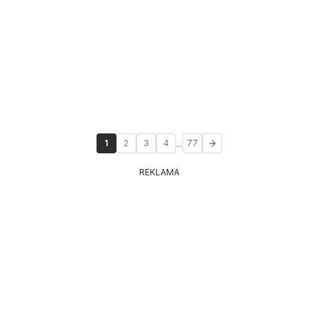
...
1
2
3
4
77
REKLAMA