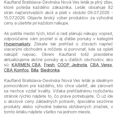
Kaufland Bratislava-Devínska Nová Ves leták je plný zliav,
ktoré potešia každého zákazníka. Leták obsahuje 82
strán najčerstvejších akcií a platí v období 09.07.2026 -
15.07.2026. Objavte široký výber produktov za výhodné
ceny a ušetrite pri každom nákupe.
Ak patríte medzi tých, ktorí si radi plánujú nákupy vopred,
odporúčame vám pozrieť si aj ďalšie ponuky v kategórii
Hypermarkety
. Získate tak prehľad o zľavách naprieč
viacerými obchodmi a môžete si porovnať, kde sa oplatí
nakúpiť najviac. Okrem Kaufland totiž pravidelne
aktualizujeme akčné ponuky aj u ďalších obchodov, ako
sú:
KARMEN CBA
,
Fresh
,
COOP Jednota
,
CBA Verex
,
CBA Komfos
,
Billa
,
Biedronka
.
Kaufland Bratislava-Devínska Nová Ves leták je ideálnym
pomocníkom pre každého, kto chce ušetriť, ale zároveň
sa nechce vzdať kvality. Vďaka prehľadnému rozloženiu
stránok rýchlo nájdete to, čo práve potrebujete. Či už ide
o akciové ceny základných potravín, špeciálne sezónne
produkty alebo výhodné balenia obľúbených značiek, v
tomto letáku nájdete všetko na jednom mieste.