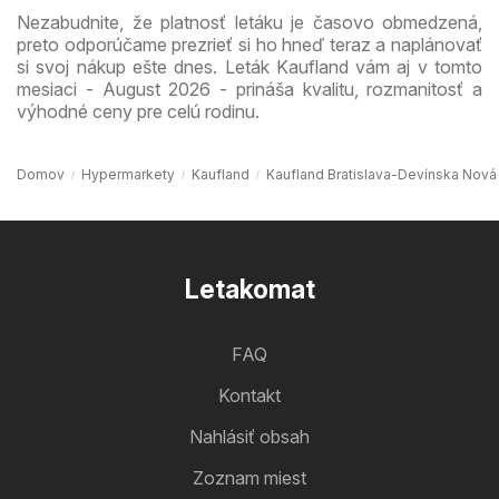
Nezabudnite, že platnosť letáku je časovo obmedzená,
preto odporúčame prezrieť si ho hneď teraz a naplánovať
si svoj nákup ešte dnes. Leták Kaufland vám aj v tomto
mesiaci - August 2026 - prináša kvalitu, rozmanitosť a
výhodné ceny pre celú rodinu.
Domov
Hypermarkety
Kaufland
Kaufland Bratislava-Devínska Nová 
Letakomat
FAQ
Kontakt
Nahlásiť obsah
Zoznam miest