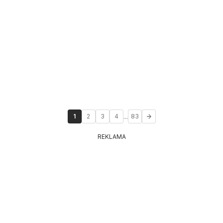
...
1
2
3
4
83
REKLAMA