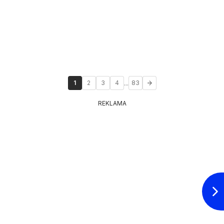
...
1
2
3
4
83
REKLAMA