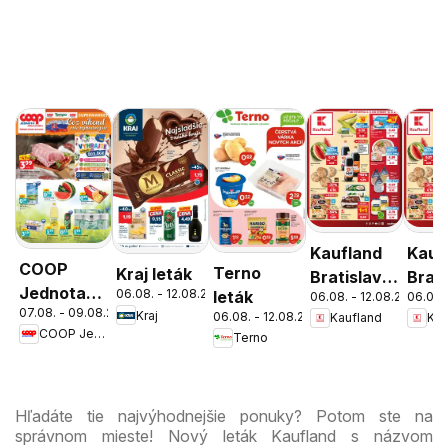
Kaufland
Kauf
COOP
Terno
Kraj leták
Bratislava-
Brati
Jednota
06.08. - 12.08.2026
leták
06.08. - 12.08.2026
06.08.
Patrónka
Nov
07.08. - 09.08.2026
cez víkend
Kraj
06.08. - 12.08.2026
Kaufland
Kau
leták
Mest
COOP Jednota
Terno
ešte
leták
výhodnejšie
Hľadáte tie najvýhodnejšie ponuky? Potom ste na
správnom mieste! Nový leták Kaufland s názvom