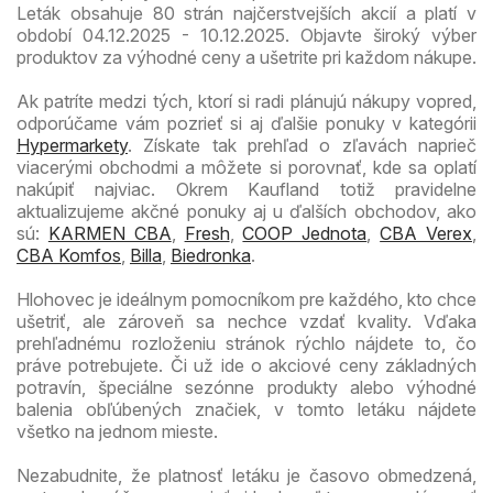
Leták obsahuje 80 strán najčerstvejších akcií a platí v
období 04.12.2025 - 10.12.2025. Objavte široký výber
produktov za výhodné ceny a ušetrite pri každom nákupe.
Ak patríte medzi tých, ktorí si radi plánujú nákupy vopred,
odporúčame vám pozrieť si aj ďalšie ponuky v kategórii
Hypermarkety
. Získate tak prehľad o zľavách naprieč
viacerými obchodmi a môžete si porovnať, kde sa oplatí
nakúpiť najviac. Okrem Kaufland totiž pravidelne
aktualizujeme akčné ponuky aj u ďalších obchodov, ako
sú:
KARMEN CBA
,
Fresh
,
COOP Jednota
,
CBA Verex
,
CBA Komfos
,
Billa
,
Biedronka
.
Hlohovec je ideálnym pomocníkom pre každého, kto chce
ušetriť, ale zároveň sa nechce vzdať kvality. Vďaka
prehľadnému rozloženiu stránok rýchlo nájdete to, čo
práve potrebujete. Či už ide o akciové ceny základných
potravín, špeciálne sezónne produkty alebo výhodné
balenia obľúbených značiek, v tomto letáku nájdete
všetko na jednom mieste.
Nezabudnite, že platnosť letáku je časovo obmedzená,