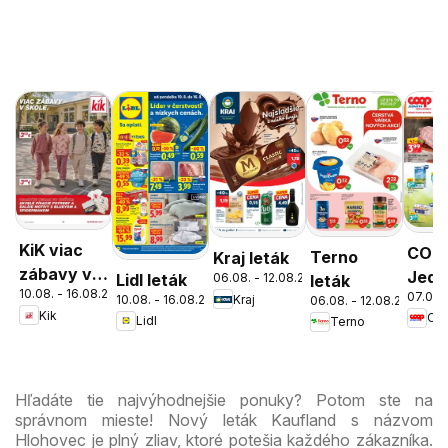
KiK viac
COO
Terno
Kraj leták
zábavy v
Jedn
Lidl leták
06.08. - 12.08.2026
leták
10.08. - 16.08.2026
škole
07.08.
cez 
10.08. - 16.08.2026
Kraj
06.08. - 12.08.2026
Kik
Lidl
Terno
ešte
výho
Hľadáte tie najvýhodnejšie ponuky? Potom ste na
správnom mieste! Nový leták Kaufland s názvom
Hlohovec je plný zliav, ktoré potešia každého zákazníka.