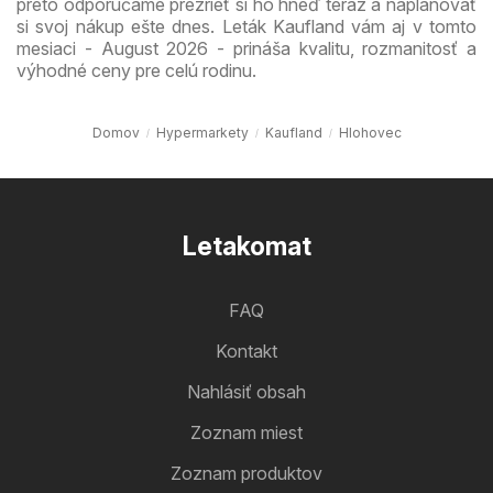
preto odporúčame prezrieť si ho hneď teraz a naplánovať
si svoj nákup ešte dnes. Leták Kaufland vám aj v tomto
mesiaci - August 2026 - prináša kvalitu, rozmanitosť a
výhodné ceny pre celú rodinu.
Domov
Hypermarkety
Kaufland
Hlohovec
Letakomat
FAQ
Kontakt
Nahlásiť obsah
Zoznam miest
Zoznam produktov