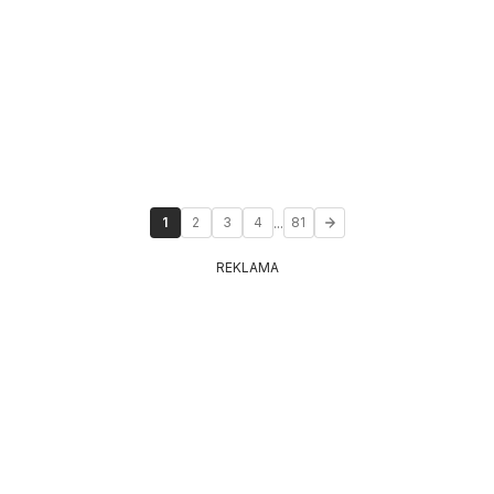
...
1
2
3
4
81
REKLAMA