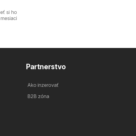
eť si ho
 mesiaci
Partnerstvo
Ako inzerovať
B2B zóna