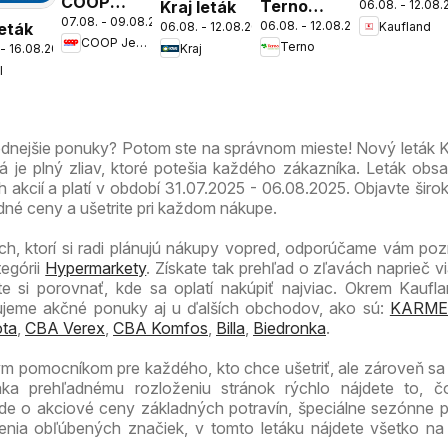
COOP
Terno
Kraj leták
06.08. - 12.08
Bratislava-
07.08. - 09.08.2026
Jednota
06.08. - 12.08.2026
Kaufland
leták
06.08. - 12.08.2026
leták
Nové
COOP Jednota
Terno
cez víkend
Kraj
 - 16.08.2026
Mesto
l
ešte
leták
výhodnejšie
odnejšie ponuky? Potom ste na správnom mieste! Nový leták 
je plný zliav, ktoré potešia každého zákazníka. Leták obs
ch akcií a platí v období 31.07.2025 - 06.08.2025. Objavte širo
né ceny a ušetrite pri každom nákupe.
ch, ktorí si radi plánujú nákupy vopred, odporúčame vám pozri
tegórii
Hypermarkety
. Získate tak prehľad o zľavách naprieč v
 si porovnať, kde sa oplatí nakúpiť najviac. Okrem Kaufla
zujeme akčné ponuky aj u ďalších obchodov, ako sú:
KARME
ta
,
CBA Verex
,
CBA Komfos
,
Billa
,
Biedronka
.
ym pomocníkom pre každého, kto chce ušetriť, ale zároveň s
aka prehľadnému rozloženiu stránok rýchlo nájdete to, č
 ide o akciové ceny základných potravín, špeciálne sezónne 
enia obľúbených značiek, v tomto letáku nájdete všetko n