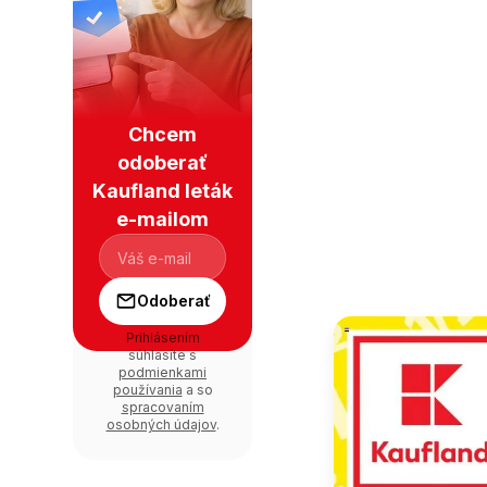
Chcem
odoberať
Kaufland leták
e-mailom
Odoberať
Prihlásením
súhlasíte s
podmienkami
používania
a so
spracovaním
osobných údajov
.