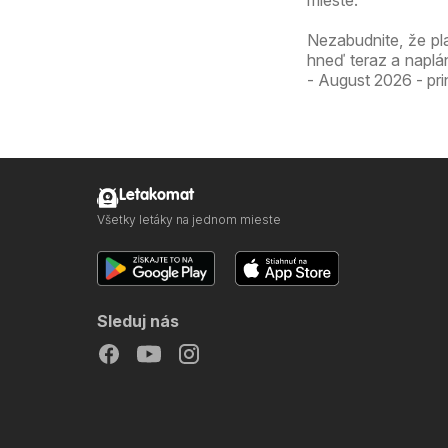
mieste.
Nezabudnite, že pl
hneď teraz a naplá
- August 2026 - pri
Letakomat
Všetky letáky na jednom mieste
Sleduj nás