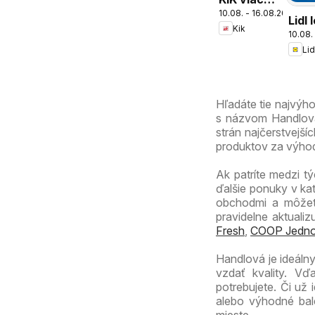
10.08. - 16.08.2026
zábavy v
Lidl 
Kik
škole
10.08.
Lid
Hľadáte tie najvýh
s názvom Handlová 
strán najčerstvejší
produktov za výhod
Ak patríte medzi tý
ďalšie ponuky v ka
obchodmi a môžete
pravidelne aktuali
Fresh
,
COOP Jedno
Handlová je ideáln
vzdať kvality. Vď
potrebujete. Či už
alebo výhodné bal