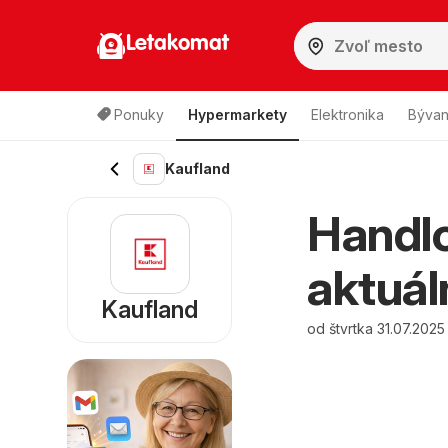
Letakomat
Ponuky
Hypermarkety
Elektronika
Bývan
Kaufland
Handlo
aktuál
Kaufland
od štvrtka 31.07.202