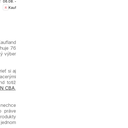
.2026
06.08. - 12.08.2026
Bratislava-
Kaufland
Petržalka
leták
Kaufland
ahuje 76
ký výber
eť si aj
iacerými
nd totiž
N CBA
,
a nechce
o práve
produkty
a jednom