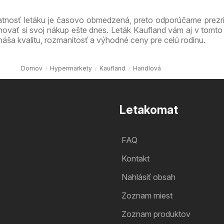
atnosť letáku je časovo obmedzená, preto odporúčame prezri
novať si svoj nákup ešte dnes. Leták Kaufland vám aj v tomto
náša kvalitu, rozmanitosť a výhodné ceny pre celú rodinu.
Domov
Hypermarkety
Kaufland
Handlová
Letakomat
FAQ
Kontakt
Nahlásiť obsah
Zoznam miest
Zoznam produktov