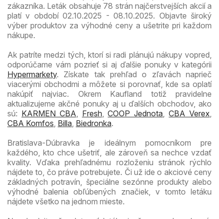
zákazníka. Leták obsahuje 78 strán najčerstvejších akcií a
platí v období 02.10.2025 - 08.10.2025. Objavte široký
výber produktov za výhodné ceny a ušetrite pri každom
nákupe.
Ak patríte medzi tých, ktorí si radi plánujú nákupy vopred,
odporúčame vám pozrieť si aj ďalšie ponuky v kategórii
Hypermarkety
. Získate tak prehľad o zľavách naprieč
viacerými obchodmi a môžete si porovnať, kde sa oplatí
nakúpiť najviac. Okrem Kaufland totiž pravidelne
aktualizujeme akčné ponuky aj u ďalších obchodov, ako
sú:
KARMEN CBA
,
Fresh
,
COOP Jednota
,
CBA Verex
,
CBA Komfos
,
Billa
,
Biedronka
.
Bratislava-Dúbravka je ideálnym pomocníkom pre
každého, kto chce ušetriť, ale zároveň sa nechce vzdať
kvality. Vďaka prehľadnému rozloženiu stránok rýchlo
nájdete to, čo práve potrebujete. Či už ide o akciové ceny
základných potravín, špeciálne sezónne produkty alebo
výhodné balenia obľúbených značiek, v tomto letáku
nájdete všetko na jednom mieste.