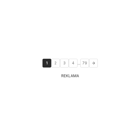
...
1
2
3
4
79
REKLAMA