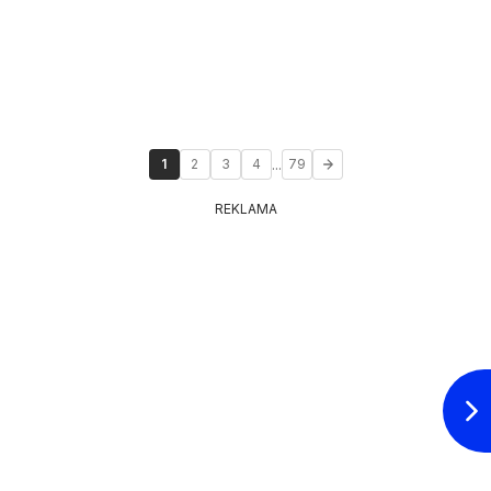
...
1
2
3
4
79
REKLAMA