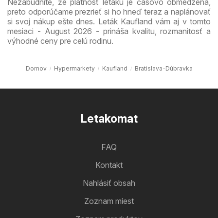
Nezabudnite, že platnosť letáku je časovo obmedzená,
preto odporúčame prezrieť si ho hneď teraz a naplánovať
si svoj nákup ešte dnes. Leták Kaufland vám aj v tomto
mesiaci - August 2026 - prináša kvalitu, rozmanitosť a
výhodné ceny pre celú rodinu.
Domov
Hypermarkety
Kaufland
Bratislava-Dúbravka
Letakomat
FAQ
Kontakt
Nahlásiť obsah
Zoznam miest