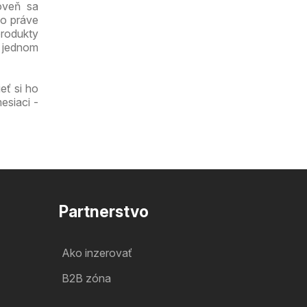
oveň sa
čo práve
produkty
a jednom
eť si ho
esiaci -
Partnerstvo
Ako inzerovať
B2B zóna