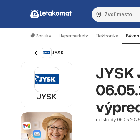
Letakomat
Ponuky
Hypermarkety
Elektronika
Bývan
JYSK
JYSK 
06.05.
JYSK
výpre
od stredy 06.05.2026