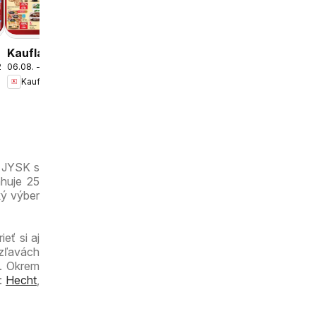
Kaufland
Petržalka-
Danubia
leták
Kaufland
.2026
06.08. - 12.08.2026
Bratislava-
Kaufland
Petržalka
leták
k JYSK s
ahuje 25
ký výber
eť si aj
 zľavách
c. Okrem
ú:
Hecht
,