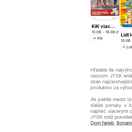
KiK viac
10.08. - 16.08.2026
zábavy v
Lidl 
Kik
škole
10.08.
Lid
Hľadáte tie najvý
názvom JYSK leták 
strán najčerstvejší
produktov za výhod
Ak patríte medzi tý
ďalšie ponuky v k
naprieč viacerými 
JYSK totiž pravide
Dom farieb
,
Bonam