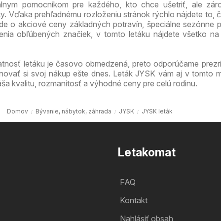
álnym pomocníkom pre každého, kto chce ušetriť, ale zár
ty. Vďaka prehľadnému rozloženiu stránok rýchlo nájdete to, 
 ide o akciové ceny základných potravín, špeciálne sezónne 
enia obľúbených značiek, v tomto letáku nájdete všetko n
atnosť letáku je časovo obmedzená, preto odporúčame prezri
novať si svoj nákup ešte dnes. Leták JYSK vám aj v tomto m
ša kvalitu, rozmanitosť a výhodné ceny pre celú rodinu.
Domov
Bývanie, nábytok, záhrada
JYSK
JYSK leták
Letakomat
FAQ
Kontakt
Nahlásiť obsah