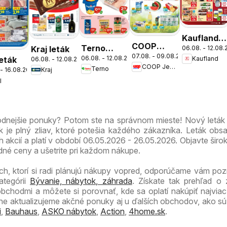
Kaufland
COOP
Terno
Kraj leták
06.08. - 12.08
Bratislava-
07.08. - 09.08.2026
Jednota
06.08. - 12.08.2026
Kaufland
leták
06.08. - 12.08.2026
leták
Nové
COOP Jednota
Terno
cez víkend
Kraj
 - 16.08.2026
Mesto
l
ešte
leták
výhodnejšie
hodnejšie ponuky? Potom ste na správnom mieste! Nový letá
je plný zliav, ktoré potešia každého zákazníka. Leták obs
ch akcií a platí v období 06.05.2026 - 26.05.2026. Objavte širo
né ceny a ušetrite pri každom nákupe.
ch, ktorí si radi plánujú nákupy vopred, odporúčame vám pozri
ategórii
Bývanie, nábytok, záhrada
. Získate tak prehľad o
obchodmi a môžete si porovnať, kde sa oplatí nakúpiť najvia
lne aktualizujeme akčné ponuky aj u ďalších obchodov, ako s
i
,
Bauhaus
,
ASKO nábytok
,
Action
,
4home.sk
.