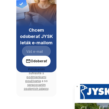
Chcem
odoberať JYSK
leták e-mailom
Odoberať
Prihlásením
súhlasíte s
podmienkami
používania
a so
spracovaním
osobných údajov
.