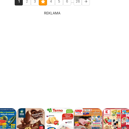
...
1
2
3
4
5
6
26
REKLAMA