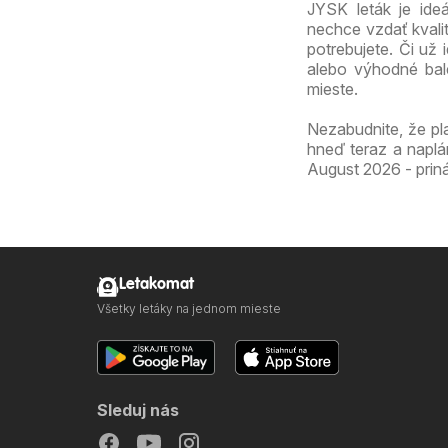
JYSK leták je ide
nechce vzdať kvali
potrebujete. Či už
alebo výhodné bal
mieste.
Nezabudnite, že pl
hneď teraz a naplá
August 2026 - priná
Letakomat
Všetky letáky na jednom mieste
Sleduj nás