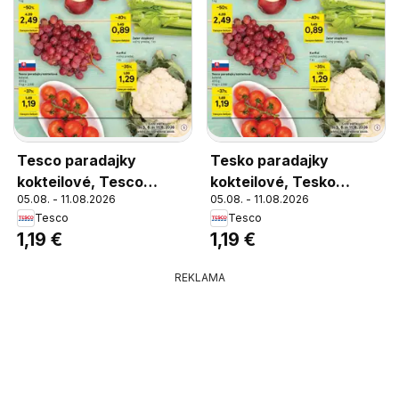
Tesco paradajky
Tesko paradajky
kokteilové, Tesco
kokteilové, Tesko
05.08. - 11.08.2026
05.08. - 11.08.2026
paradajky kokteilové
paradajky kokteilové
Tesco
Tesco
balené, 400 g, (1 kg =
balené, 400 g, (1 kg =
1,19 €
1,19 €
2,98)
2,98)
REKLAMA