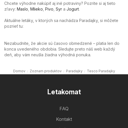
Chcete výhodne nakúpiť aj iné potraviny? Pozrite si aj tieto
zľavy:
Maslo
,
Mlieko
,
Pivo
,
Syr
a
Jogurt
.
Aktuálne letáky, v ktorých sa nachádza Paradajky, si môžete
pozrieť tu:
Nezabudnite, že akcie sú časovo obmedzené – platia len do
konca uvedeného obdobia. Sledujte preto náš web každý
deň, aby vám neušla žiadna výhodná ponuka.
Domov
Zoznam produktov
Paradajky
Tesco Paradajky
Letakomat
FAQ
Kontakt