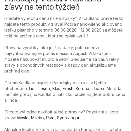
zľavy na tento týždeň
Hľadáte výhodnú cenu na Paradajky? V Kaufland práve teraz
nájdete tento produkt v zľave! Podľa najnovšieho akciového
letáku platného v termíne 06.08.2026 - 12.08.2026 sa môžete
tešiť na zníženú cenu, ktorú sa oplatí využiť.
Zľavy na výrobky, ako je Paradajky, patria medzi
najvyhľadávanejšie počas mesiaca August. Vďaka tomu
môžete nakupovať múdro a šetriť. Sledujeme za vás všetky
zľavy z obchodných reťazcov a každý deň aktualizujeme
prehľad cien.
Okrem Kaufland nájdete Paradajky v akcii aj v týchto
obchodoch:
Lidl
,
Tesco
,
Klas
,
Fresh
,
Koruna
a
Libex
. Ak teda
nemáte predajňu Kaufland nablízku, určite nájdete dobrú cenu
aj inde.
Chcete výhodne nakúpiť aj iné potraviny? Pozrite si aj tieto
zľavy:
Maslo
,
Mlieko
,
Pivo
,
Syr
a
Jogurt
.
Aktuálne letáky, v ktorých sa nachádza Paradajky, si môžete