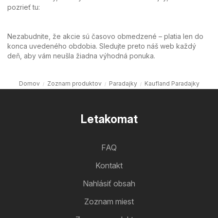
pozrieť tu:
Nezabudnite, že akcie sú časovo obmedzené – platia len do
konca uvedeného obdobia. Sledujte preto náš web každý
deň, aby vám neušla žiadna výhodná ponuka.
Domov
Zoznam produktov
Paradajky
Kaufland Paradajky
Letakomat
FAQ
Kontakt
Nahlásiť obsah
Zoznam miest