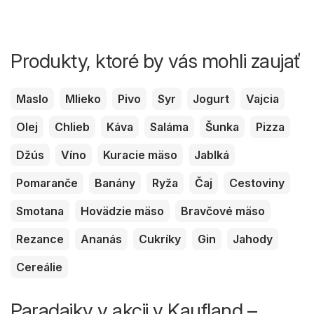
Produkty, ktoré by vás mohli zaujať
Maslo
Mlieko
Pivo
Syr
Jogurt
Vajcia
Olej
Chlieb
Káva
Saláma
Šunka
Pizza
Džús
Víno
Kuracie mäso
Jablká
Pomaranče
Banány
Ryža
Čaj
Cestoviny
Smotana
Hovädzie mäso
Bravčové mäso
Rezance
Ananás
Cukríky
Gin
Jahody
Cereálie
Paradajky v akcii v Kaufland –