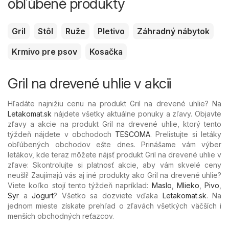
obľúbené produkty
Gril
Stôl
Ruže
Pletivo
Záhradný nábytok
Krmivo pre psov
Kosačka
Gril na drevené uhlie v akcii
Hľadáte najnižiu cenu na produkt Gril na drevené uhlie? Na
Letakomat.sk
nájdete všetky aktuálne ponuky a zľavy. Objavte
zľavy a akcie na produkt Gril na drevené uhlie, ktorý tento
týždeň nájdete v obchodoch
TESCOMA
. Prelistujte si letáky
obľúbených
obchodov ešte dnes. Prinášame vám výber
letákov, kde teraz môžete nájsť produkt Gril na drevené uhlie v
zľave: Skontrolujte si platnosť akcie, aby vám skvelé ceny
neušli! Zaujímajú vás aj iné produkty ako Gril na drevené uhlie?
Viete koľko stojí tento týždeň napríklad:
Maslo
,
Mlieko
,
Pivo
,
Syr
a
Jogurt
? Všetko sa dozviete vďaka
Letakomat.sk
. Na
jednom mieste získate prehľad o zľavách všetkých väčších i
menších obchodných reťazcov.