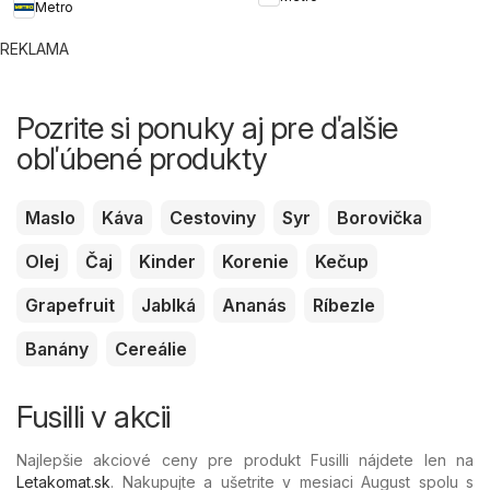
Metro
REKLAMA
Pozrite si ponuky aj pre ďalšie
obľúbené produkty
Maslo
Káva
Cestoviny
Syr
Borovička
Olej
Čaj
Kinder
Korenie
Kečup
Grapefruit
Jablká
Ananás
Ríbezle
Banány
Cereálie
Fusilli v akcii
Najlepšie akciové ceny pre produkt Fusilli nájdete len na
Letakomat.sk
. Nakupujte a ušetrite v mesiaci August spolu s