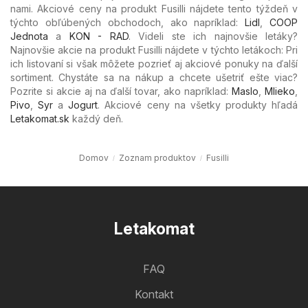
nami. Akciové ceny na produkt Fusilli nájdete tento týždeň v
týchto obľúbených
obchodoch, ako napríklad:
Lidl
,
COOP
Jednota
a
KON - RAD
. Videli ste ich najnovšie letáky?
Najnovšie akcie na produkt Fusilli nájdete v týchto letákoch: Pri
ich listovaní si však môžete pozrieť aj akciové ponuky na ďalší
sortiment. Chystáte sa na nákup a chcete ušetriť ešte viac?
Pozrite si akcie aj na ďalší tovar, ako napríklad:
Maslo
,
Mlieko
,
Pivo
,
Syr
a
Jogurt
. Akciové ceny na všetky produkty hľadá
Letakomat.sk
každý deň.
Domov
Zoznam produktov
Fusilli
Letakomat
FAQ
Kontakt