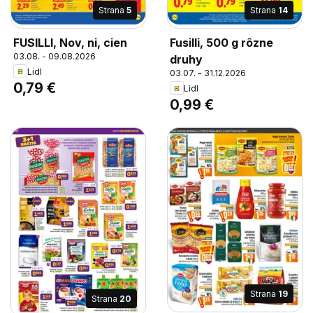
Strana
5
Strana
14
FUSILLI, Nov, ni, cien
Fusilli, 500 g rôzne
03.08. - 09.08.2026
druhy
Lidl
03.07. - 31.12.2026
0,79 €
Lidl
0,99 €
Strana
19
Strana
20