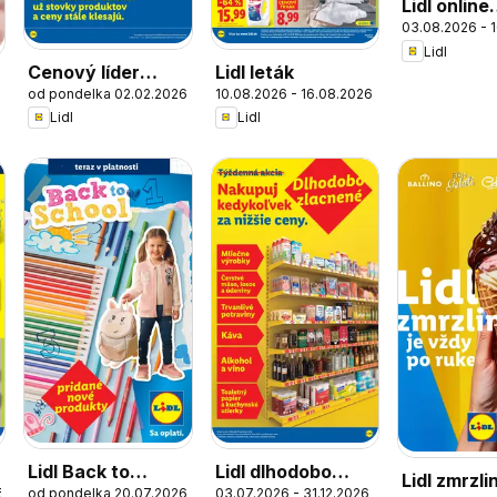
Lidl online
03.08.2026 - 
magazín
Lidl
Cenový líder
Lidl leták
od pondelka 02.02.2026
10.08.2026 - 16.08.2026
zlacňuje
6
Lidl
Lidl
Lidl Back to
Lidl dlhodobo
Lidl zmrzl
6
od pondelka 20.07.2026
03.07.2026 - 31.12.2026