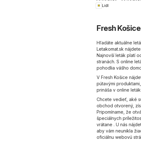
Lidl
Fresh Košice
Hľadáte aktuálne let
Letakomat.sk
nájdete 
Najnovší leták platí 
stranách. S online le
pohodlia vášho domov
V Fresh Košice nájde
pútavými produktami,
prináša v online letá
Chcete vedieť, aké s
obchod otvorený, zís
Pripomíname, že otvá
špeciálnych príležit
vrátane . U nás nájd
aby vám neunikla žiad
oficiálnu webovú str