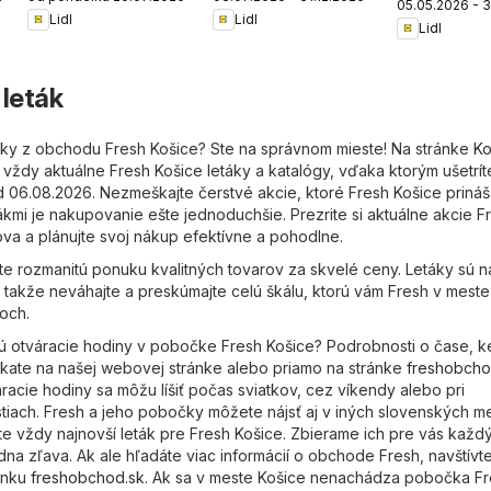
school
zlacnené
05.05.2026 - 3
Lidl
Lidl
Lidl
 leták
áky z obchodu Fresh Košice? Ste na správnom mieste! Na stránke
Ko
vždy aktuálne Fresh Košice letáky a katalógy, vďaka ktorým ušetrít
od 06.08.2026. Nezmeškajte čerstvé akcie, ktoré Fresh Košice prináš
tákmi je nakupovanie ešte jednoduchšie. Prezrite si aktuálne akcie F
a a plánujte svoj nákup efektívne a pohodlne.
te rozmanitú ponuku kvalitných tovarov za skvelé ceny. Letáky sú n
 takže neváhajte a preskúmajte celú škálu, ktorú vám Fresh v meste
koch.
ú otváracie hodiny v pobočke Fresh Košice? Podrobnosti o čase, k
kate na našej webovej stránke alebo priamo na stránke
freshobcho
racie hodiny sa môžu líšiť počas sviatkov, cez víkendy alebo pri
ostiach. Fresh a jeho pobočky môžete nájsť aj v iných slovenských m
ete vždy najnovší leták pre Fresh Košice. Zbierame ich pre vás každ
na zľava. Ak ale hľadáte viac informácií o obchode Fresh, navštívte
ánku
freshobchod.sk
. Ak sa v meste Košice nenachádza pobočka Fr