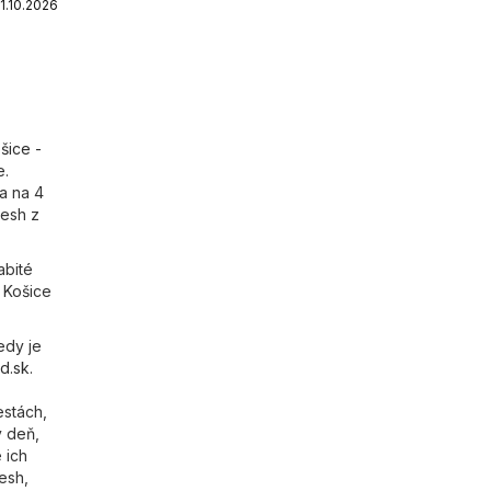
1.10.2026
šice -
e.
a na 4
resh z
abité
 Košice
edy je
d.sk
.
estách,
ý deň,
 ich
esh,