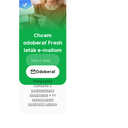
Chcem
odoberať Fresh
leták e-mailom
Odoberať
Prihlásením
súhlasíte s
podmienkami
používania
a so
spracovaním
osobných údajov
.