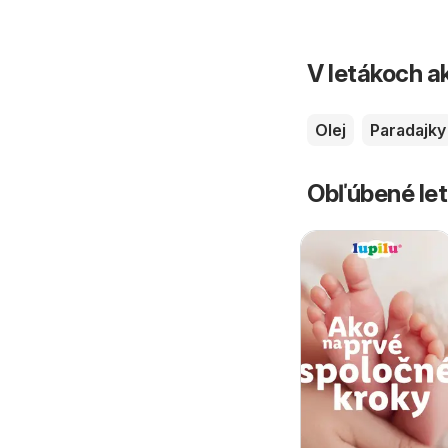
V letákoch ak
Olej
Paradajky
Obľúbené let