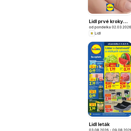
Lidl prvé kroky
od pondelka 02.03.202
spolu
Lidl
Lidl leták
03.08.2026 - 09.08.202