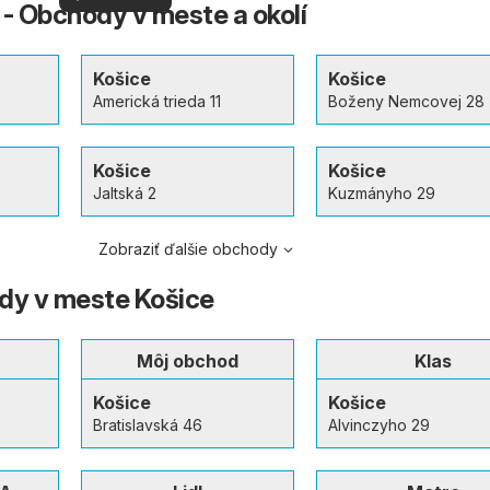
vašom okolí
 - Obchody v meste a okolí
viac
Košice
Košice
Americká trieda 11
Boženy Nemcovej 28
Košice
Košice
Jaltská 2
Kuzmányho 29
Zobraziť ďalšie obchody
dy v meste Košice
Môj obchod
Klas
Košice
Košice
Bratislavská 46
Alvinczyho 29