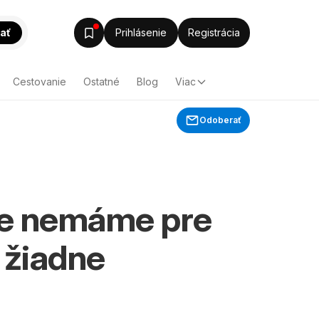
ať
Prihlásenie
Registrácia
Cestovanie
Ostatné
Blog
Viac
Odoberať
e nemáme pre
 žiadne