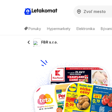
Letakomat
Ponuky
Hypermarkety
Elektronika
Bývani
FBR s.r.o.