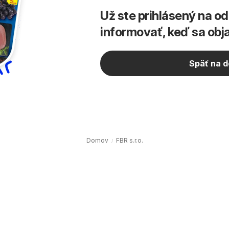
Už ste prihlásený na o
informovať, keď sa obj
Späť na 
Domov
FBR s.r.o.