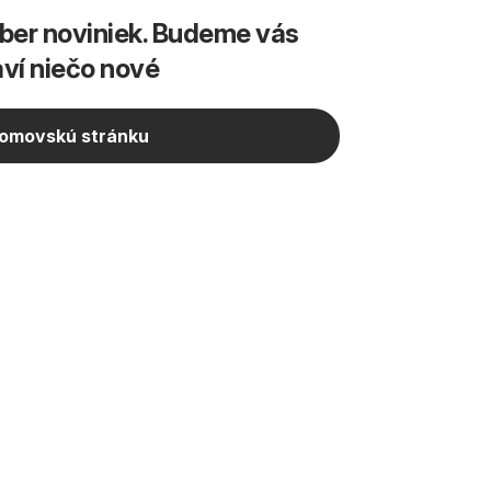
dber noviniek. Budeme vás
aví niečo nové
domovskú stránku