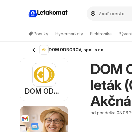
Letakomat
Ponuky
Hypermarkety
Elektronika
Bývani
DOM ODBOROV, spol. s r.o.
DOM OD
leták 
DOM ODBOROV, spol. s r.o.
Akčná
od pondelka 08.06.2