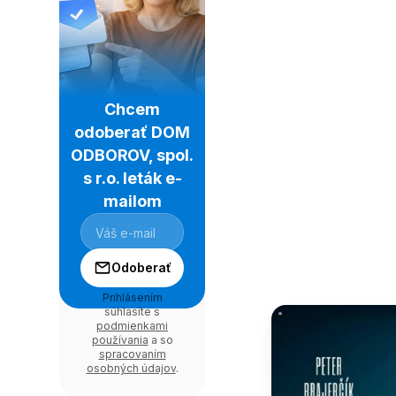
Chcem
odoberať DOM
ODBOROV, spol.
s r.o. leták e-
mailom
Odoberať
Prihlásením
súhlasíte s
podmienkami
používania
a so
spracovaním
osobných údajov
.