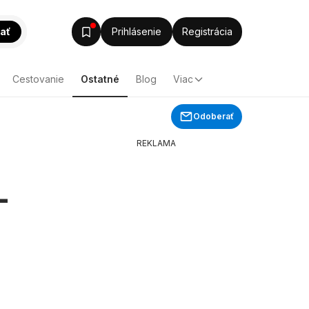
ať
Prihlásenie
Registrácia
Cestovanie
Ostatné
Blog
Viac
Odoberať
REKLAMA
-