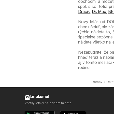
obchodmi a môžete
spol. s r.o. totiž 
Dráčik
,
Dr. Max
,
BE
Nový leták od DOM
chce ušetriť, ale z
rýchlo nájdete to,
špeciálne sezónne 
nájdete všetko na 
Nezabudnite, že pl
hneď teraz a naplá
aj v tomto mesiaci 
rodinu.
Domov
Osta
Letakomat
Všetky letáky na jednom mieste