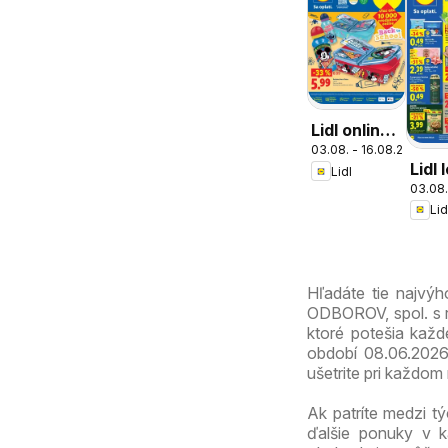
Lidl online
03.08. - 16.08.2026
magazín
Lidl 
Lidl
03.08.
Lid
Hľadáte tie najvý
ODBOROV, spol. s r
ktoré potešia každé
období 08.06.2026
ušetrite pri každom
Ak patríte medzi tý
ďalšie ponuky v k