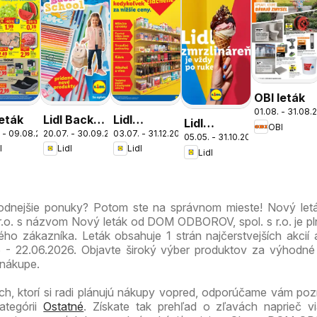
OBI leták
01.08. - 31.08.
leták
Lidl Back
Lidl
Lidl
OBI
 - 09.08.2026
20.07. - 30.09.2026
03.07. - 31.12.2026
to school
dlhodobo
05.05. - 31.10.2026
zmrzlináreň
l
Lidl
Lidl
zlacnené
Lidl
hodnejšie ponuky? Potom ste na správnom mieste! Nový le
.o. s názvom Nový leták od DOM ODBOROV, spol. s r.o. je pln
ho zákazníka. Leták obsahuje 1 strán najčerstvejších akcií a
 - 22.06.2026. Objavte široký výber produktov za výhodné
 nákupe.
ch, ktorí si radi plánujú nákupy vopred, odporúčame vám pozri
ategórii
Ostatné
. Získate tak prehľad o zľavách naprieč v