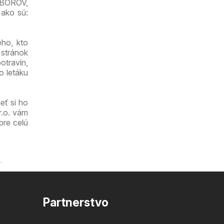
DBOROV,
 ako sú:
ho, kto
 stránok
otravín,
o letáku
eť si ho
r.o. vám
pre celú
.
Partnerstvo