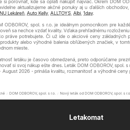
 si porovnať, kde sa oplatí nakúpiť najviac. Okrem DOM O
pravidelne aktualizujeme akčné ponuky aj u ďalších obchodov,
NU Lekáreň
,
Auto Kelly
,
ALLTOYS
,
Albi
,
1day
.
 ODBOROV, spol. s r.o. je ideálnym pomocníkom pre každé
ároveň sa nechce vzdať kvality. Vďaka prehľadnému rozloženiu
 čo práve potrebujete. Či už ide o akciové ceny základných p
produkty alebo výhodné balenia obľúbených značiek, v tomt
jednom mieste.
atnosť letáku je časovo obmedzená, preto odporúčame prezri
novať si svoj nákup ešte dnes. Leták DOM ODBOROV, spol. s 
- August 2026 - prináša kvalitu, rozmanitosť a výhodné ceny 
tné
DOM ODBOROV, spol. s r.o.
Nový leták od DOM ODBOROV, spol. s r.o
Letakomat