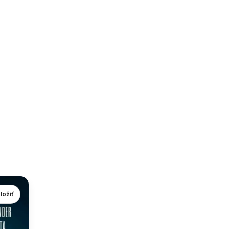
ložiť