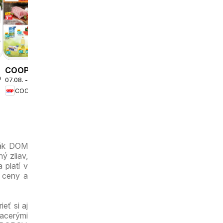
Kraj leták
06.08. - 12.08.2026
Kraj
COOP
2026
07.08. - 09.08.2026
Jednota
COOP Jednota
cez víkend
ešte
výhodnejšie
ták DOM
ý zliav,
 platí v
 ceny a
eť si aj
iacerými