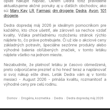
oplatí nakúpiť najviac. Okrem Dedra totiž pravidelne
aktualizujeme akčné ponuky aj u ďalších obchodov, ako
sú:
Mary Kay
,
LR
,
Farmasi
,
dm drogerie
,
Dedra
,
Avon
,
101
drogerie
.
Dedra dopredaj máj 2026 je ideálnym pomocníkom pre
každého, kto chce ušetriť, ale zároveň sa nechce vzdať
kvality. Vďaka prehľadnému rozloženiu stránok rýchlo
nájdete to, čo práve potrebujete. Či už ide o akciové ceny
základných potravín, špeciálne sezónne produkty alebo
výhodné balenia obľúbených značiek, v tomto letáku
nájdete všetko na jednom mieste.
Nezabudnite, že platnosť letáku je časovo obmedzená,
preto odporúčame prezrieť si ho hneď teraz a naplánovať
si svoj nákup ešte dnes. Leták Dedra vám aj v tomto
mesiaci - August 2026 - prináša kvalitu, rozmanitosť a
výhodné ceny pre celú rodinu.
Domov
Drogéria, kozmetika
Dedra
Dedra dopredaj máj 2026