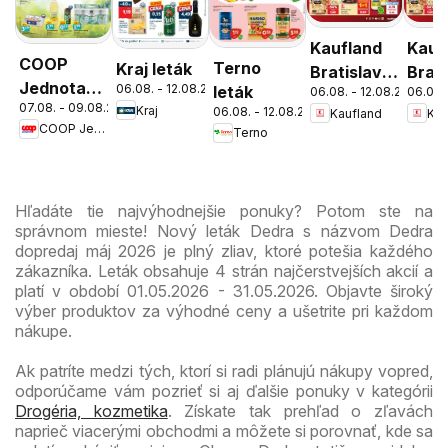
Kaufland
Kauf
COOP
Terno
Kraj leták
Bratislava-
Brati
Jednota
06.08. - 12.08.2026
leták
06.08. - 12.08.2026
06.08.
Patrónka
Nov
07.08. - 09.08.2026
cez víkend
Kraj
06.08. - 12.08.2026
Kaufland
Kau
leták
Mest
COOP Jednota
Terno
ešte
leták
výhodnejšie
Hľadáte tie najvýhodnejšie ponuky? Potom ste na
správnom mieste! Nový leták Dedra s názvom Dedra
dopredaj máj 2026 je plný zliav, ktoré potešia každého
zákazníka. Leták obsahuje 4 strán najčerstvejších akcií a
platí v období 01.05.2026 - 31.05.2026. Objavte široký
výber produktov za výhodné ceny a ušetrite pri každom
nákupe.
Ak patríte medzi tých, ktorí si radi plánujú nákupy vopred,
odporúčame vám pozrieť si aj ďalšie ponuky v kategórii
Drogéria, kozmetika
. Získate tak prehľad o zľavách
naprieč viacerými obchodmi a môžete si porovnať, kde sa